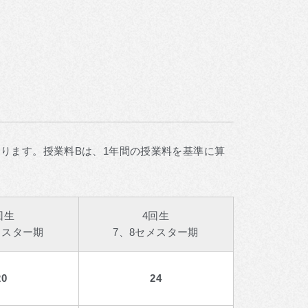
ります。授業料Bは、1年間の授業料を基準に算
回生
4回生
メスター期
7、8セメスター期
20
24