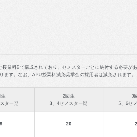
。
と授業料Bで構成されており、セメスターごとに納付する必要があ
ります。なお、APU授業料減免奨学金の採用者は減免されます。
回生
2回生
3
メスター期
3、4セメスター期
5、6セ
8
20