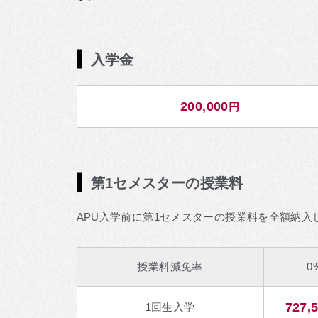
入学金
200,000
円
第1セメスターの授業料
APU入学前に第1セメスターの授業料を全額納
授業料減免率
0
727,
1回生入学