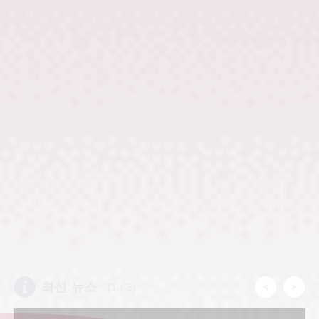
​ ​
최신 뉴스
(
1
/
3
)