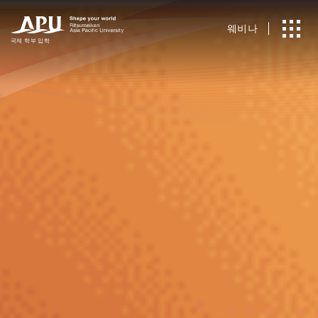
웨비나
국제
​ ​
학부 입학