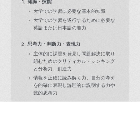
知識・技能
大学での学習に必要な基本的知識
大学での学習を遂行するために必要な
英語または日本語の能力
思考力・判断力・表現力
主体的に課題を発見し問題解決に取り
組むためのクリティカル・シンキング
と分析力、創造力
情報を正確に読み解く力、自分の考え
を的確に表現し論理的に説明する力や
数的思考力
主体性・多様性・協働性
目標に向かう行動力、やり抜く力
他者との相互理解に基づき他者を巻き
込みつつ、他者に貢献する態度