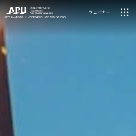
ウェビナー
INTERNATIONAL
UNDERGRADUATE ADMISSIONS