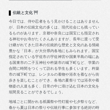
伝統と文化
今日では、侍や忍者をもう見かけることはありません
が、日本の伝統文化の多くは、現代社会にも残ってい
るものがあります。京都や奈良には国宝にも指定され
る神社やお寺がたくさんありますが、長年に渡って受
け継がれてきた日本の伝統的な歴史と文化のある情緒
豊かな「日本」が大分県内各地にもみられます。国宝
指定されている宇佐市の宇佐神宮や国東半島の端にあ
る国東市の二子玉神社や杵築市の城下町など、学業の
合間に時間をつくって訪れる学生も多くいます。杵築
市の城下町では、レンタルの着物や浴衣を着ながら街
歩きを楽しむことができ、各地の夏祭りでは浴衣や着
物姿の人達も多く、日常の中に溶け込む日本の文化を
垣間見ることができるでしょう。
地域ごとに開かれる祇園祭や竹灯籠や七夕祭りなど、
春から夏は日本の祭りや伝統行事に参加する絶好の時