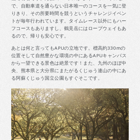
で、自動車道を通らない日本唯一のコースを一気に登
りきり、その所要時間を競うというチャレンジイベン
トが毎年行われています。タイムレース以外にもハー
フコースもありますし、鶴見岳にはロープウェイもあ
るので、帰りも安心です。
あとは何と言ってもAPUの立地です。標高約330mの
位置そして自然豊かな環境の中にあるAPUキャンパス
から一望できる景色は絶景です！また、九州のほぼ中
央、熊本県と大分県にまたがるくじゅう連山の中にあ
る阿蘇くじゅう国立公園もすぐそこです。