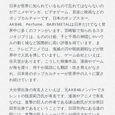
日本が世界に知られているもので忘れてはならないの
がアニメやマンガ、ビデオゲーム、音楽に映画などの
ポップカルチャーです。日本のポップスター、
AKB48、Perfume、BABYMETALは日本だけでなく世
界中に多くのファンがいます。宮崎駿で知られるスタ
ジオジブリは、もののけ姫、千と千尋の神隠しやハウ
ルの動く城など国際的に高い評価を得ています。ま
た、テレビアニメでは、鬼滅の刃や呪術廻戦などが世
界中で人気を博していますし、ゲーム会社といえば、
任天堂があります。こうした映像作品、漫画やゲーム
が海を渡り、何十か国語にも翻訳・吹き替えがなさ
れ、日本発のポップカルチャーが世界中の人々に愛さ
れ続けています。
大分県出身の有名人といえば、元AKB48メンバーでタ
レントの指原莉乃氏が有名です。漫画やアニメで有名
なのは、進撃の巨人の作者である諫山創氏が大分県日
田市出身であるということです。日田市内にある道の
駅には、進撃の巨人ミュージアムが併設されていま