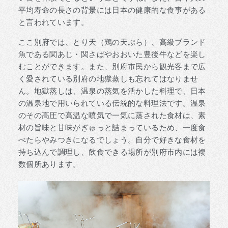
平均寿命の長さの背景には日本の健康的な食事がある
と言われています。
ここ別府では、とり天（鶏の天ぷら）、高級ブランド
魚である関あじ・関さばやおおいた豊後牛などを楽し
むことができます。また、別府市民から観光客まで広
く愛されている別府の地獄蒸しも忘れてはなりませ
ん。地獄蒸しは、温泉の蒸気を活かした料理で、日本
の温泉地で用いられている伝統的な料理法です。温泉
のその高圧で高温な噴気で一気に蒸された食材は、素
材の旨味と甘味がぎゅっと詰まっているため、一度食
べたらやみつきになるでしょう。自分で好きな食材を
持ち込んで調理し、飲食できる場所が別府市内には複
数個所あります。