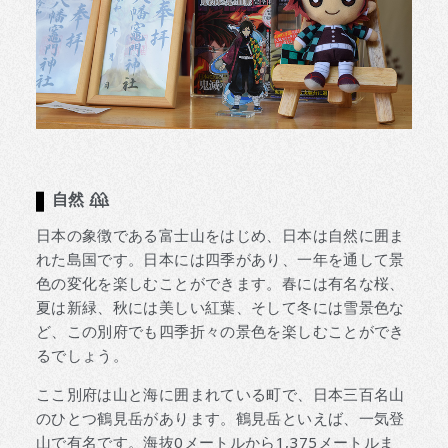
自然
日本の象徴である富士山をはじめ、日本は自然に囲ま
れた島国です。日本には四季があり、一年を通して景
色の変化を楽しむことができます。春には有名な桜、
夏は新緑、秋には美しい紅葉、そして冬には雪景色な
ど、この別府でも四季折々の景色を楽しむことができ
るでしょう。
ここ別府は山と海に囲まれている町で、日本三百名山
のひとつ鶴見岳があります。鶴見岳といえば、一気登
山で有名です。海抜0メートルから1,375メートルま