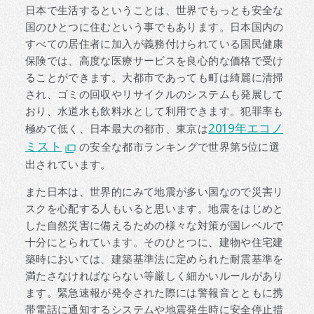
日本で生活するということは、世界でもっとも安全な
国のひとつに住むという事でもあります。日本国内の
すべての居住者に加入が義務付けられている国民健康
保険では、高度な医療サービスを良心的な価格で受け
ることができます。大都市であっても町は綺麗に清掃
され、ゴミの回収やリサイクルのシステムも発展して
おり、水道水も飲料水として利用できます。犯罪率も
2019年エコノ
極めて低く、日本最大の都市、東京は
ミスト
の安全な都市ランキングで世界第5位に選
出されています。
また日本は、世界的にみて地震が多い国なので災害リ
スクを心配する人もいると思います。地震をはじめと
した自然災害に備えるための様々な対策が国レベルで
十分にとられています。そのひとつに、建物や住宅建
築時においては、建築基準法に定められた耐震基準を
満たさなければならない等厳しく細かいルールがあり
ます。緊急速報が発令された際には警報音とともに携
帯電話に通知するシステムや地震発生時に安全停止措