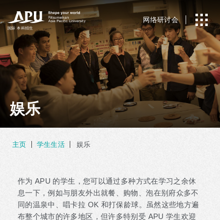
网络研讨会
国际
本科招生
娱乐
主页
学生生活
娱乐
作为 APU 的学生，您可以通过多种方式在学习之余休
息一下，例如与朋友外出就餐、购物、泡在别府众多不
同的温泉中、唱卡拉 OK 和打保龄球。虽然这些地方遍
布整个城市的许多地区，但许多特别受 APU 学生欢迎