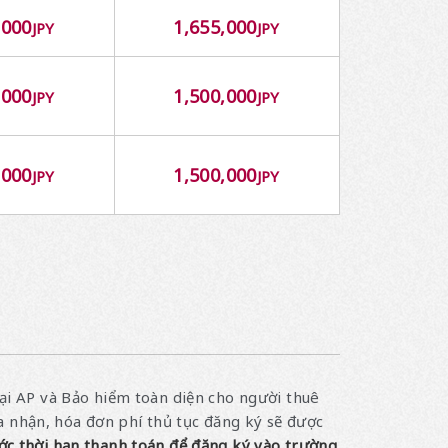
,000
1,655,000
JPY
JPY
,000
1,500,000
JPY
JPY
,000
1,500,000
JPY
JPY
tại AP và Bảo hiểm toàn diện cho người thuê
 nhận, hóa đơn phí thủ tục đăng ký sẽ được
ớc thời hạn thanh toán để đăng ký vào trường