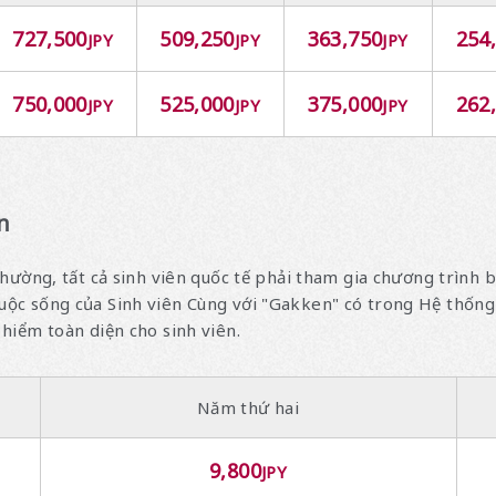
727,500
509,250
363,750
254
JPY
JPY
JPY
750,000
525,000
375,000
262
JPY
JPY
JPY
n
hường, tất cả sinh viên quốc tế phải tham gia chương trình 
ộc sống của Sinh viên Cùng với "Gakken" có trong Hệ thống 
hiểm toàn diện cho sinh viên.
Năm thứ hai
9,800
JPY