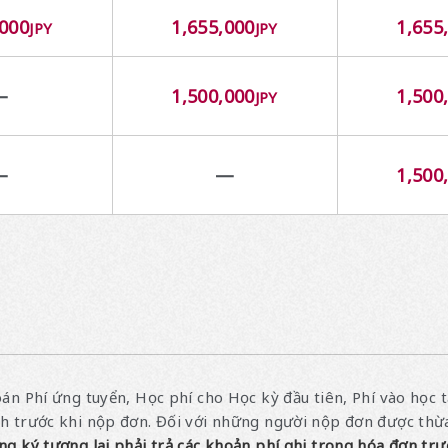
,000
1,655,000
1,655
JPY
JPY
—
1,500,000
1,500
JPY
—
—
1,500
án Phí ứng tuyển, Học phí cho Học kỳ đầu tiên, Phí vào học 
h trước khi nộp đơn. Đối với những người nộp đơn được thừa
g ký tương lai phải trả các khoản phí ghi trong hóa đơn trư