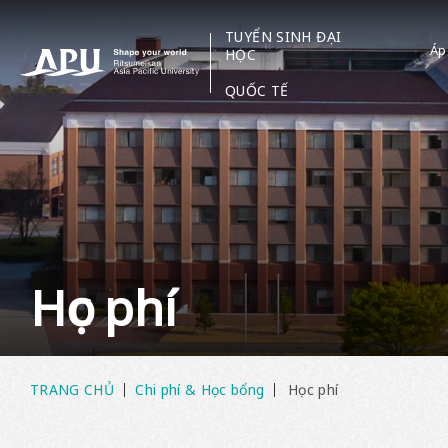
TUYỂN SINH ĐẠI
Áp
HỌC
​ ​
QUỐC TẾ
Học phí
TRANG CHỦ
Chi phí & Học bổng
Học phí