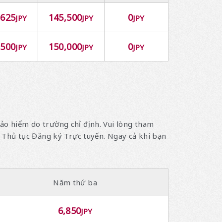
,625
145,500
0
JPY
JPY
JPY
,500
150,000
0
JPY
JPY
JPY
bảo hiểm do trường chỉ định. Vui lòng tham
Thủ tục Đăng ký Trực tuyến. Ngay cả khi bạn
Năm thứ ba
6,850
JPY