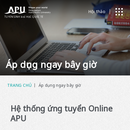
Hội thảo
TUYỂN SINH ĐẠI HỌC
​ ​
QUỐC TẾ
Áp dụng ngay bây giờ
TRANG CHỦ
Áp dụng ngay bây giờ
Hệ thống ứng tuyển Online
APU