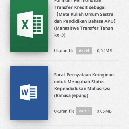
Formulir Permohonan
Transfer Kredit sebagai
【Mata Kuliah Umum Sastra
dan Pendidikan Bahasa APU】
(Mahasiswa Transfer Tahun
ke-3)
​ ​
Ukuran file
excel
: 0,04MB
Surat Pernyataan Keinginan
untuk Mengubah Status
Kependudukan Mahasiswa
(Bahasa Jepang)
​ ​
Ukuran file
word
: 0.05MB