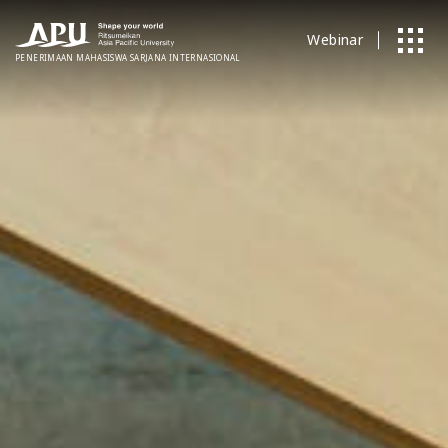
Webinar
PENERIMAAN MAHASISWA SARJANA
​ ​
INTERNASIONAL