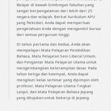
Belajar di bawah bimbingan fakultas yang
sangat berpengalaman dari lebih dari 25
negara dan wilayah. Berkat kurikulum APU
yang fleksibel, Anda dapat memperluas
pengetahuan Anda dengan mengambil kursus
dari semua perguruan tinggi.
Di tahun pertama dan kedua, Anda akan
mempelajari Mata Pelajaran Pendidikan
Bahasa, Mata Pelajaran Seni Liberal Umum,
dan Pengantar Mata Pelajaran Utama untuk
mengembangkan keterampilan dasar. Pada
tahun ketiga dan keempat, Anda dapat
mengikuti kelas seminar yang dipimpin oleh
profesor, Mata Pelajaran Utama Tingkat
Lanjut, dan Mata Pelajaran Bahasa Jepang
yang ditujukan untuk bekerja di Jepang.