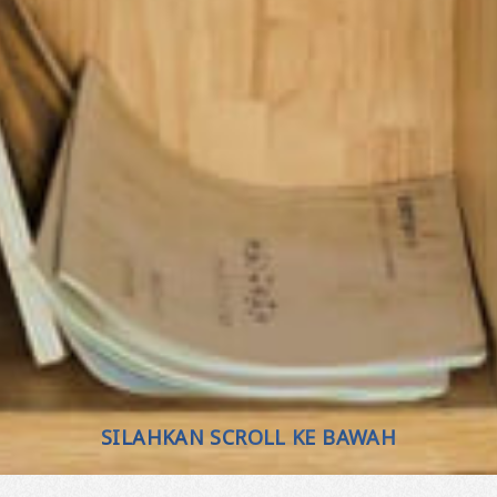
SILAHKAN SCROLL KE BAWAH