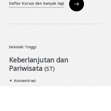
Daftar Kursus dan banyak lagi
Sekolah Tinggi
​ ​
Keberlanjutan dan
Pariwisata
(ST)
▼ Konsentrasi
Studi Lingkungan
Pengelolaan sumber daya
Pengembangan Internasional