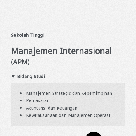
Sekolah Tinggi
​ ​
Manajemen Internasional
(APM)
▼ Bidang Studi
Manajemen Strategis dan Kepemimpinan
Pemasaran
Akuntansi dan Keuangan
Kewirausahaan dan Manajemen Operasi