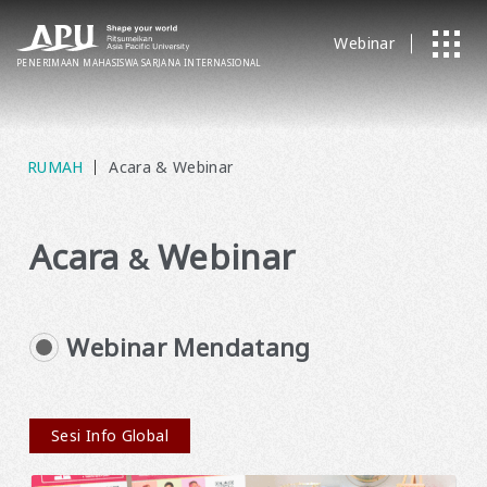
Webinar
PENERIMAAN MAHASISWA SARJANA
​ ​
INTERNASIONAL
RUMAH
Acara & Webinar
Acara
Webinar
&
Webinar Mendatang
Sesi Info Global