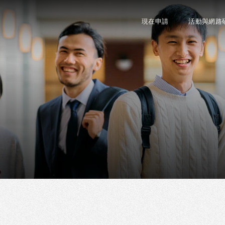
現在申請
活動與網路