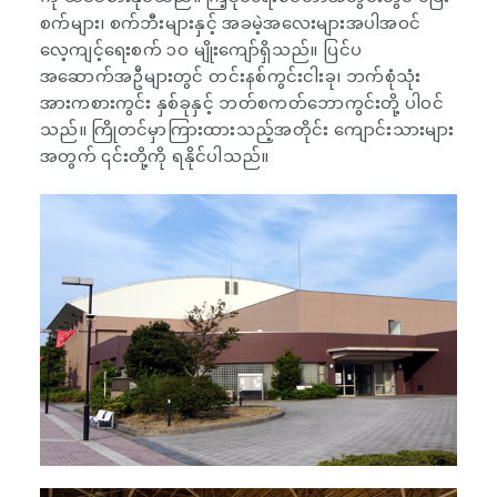
စက်များ၊ စက်ဘီးများနှင့် အခမဲ့အလေးများအပါအဝင်
လေ့ကျင့်ရေးစက် ၁၀ မျိုးကျော်ရှိသည်။ ပြင်ပ
အဆောက်အဦများတွင် တင်းနစ်ကွင်းငါးခု၊ ဘက်စုံသုံး
အားကစားကွင်း နှစ်ခုနှင့် ဘတ်စကတ်ဘောကွင်းတို့ ပါဝင်
သည်။ ကြိုတင်မှာကြားထားသည့်အတိုင်း ကျောင်းသားများ
အတွက် ၎င်းတို့ကို ရနိုင်ပါသည်။