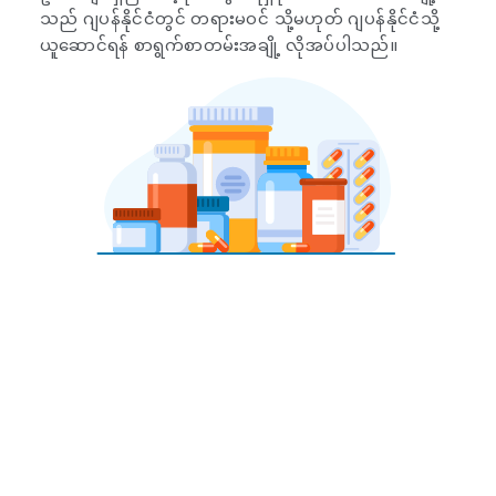
သည် ဂျပန်နိုင်ငံတွင် တရားမဝင် သို့မဟုတ် ဂျပန်နိုင်ငံသို့
ယူဆောင်ရန် စာရွက်စာတမ်းအချို့ လိုအပ်ပါသည်။