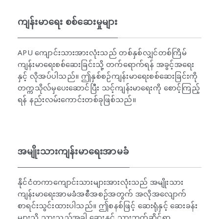
ကျန်းမာရေး စစ်ဆေးမှုများ
APU ကျောင်းသားအားလုံးသည် တစ်နှစ်လျှင်တစ်ကြိမ်
ကျန်းမာရေးစစ်ဆေးခြင်းသို့ တက်ရောက်ရန် အခွင့်အရေး
နှင့် လိုအပ်ပါသည်။ ဤနှစ်စဉ်ကျန်းမာရေးစစ်ဆေးခြင်းကို
တက္ကသိုလ်မှပေးဆောင်ပြီး သင့်ကျန်းမာရေးကို စောင့်ကြည့်
ရန် နည်းလမ်းကောင်းတစ်ခုဖြစ်သည်။
အမျိုးသားကျန်းမာရေးအာမခံ
နိုင်ငံတကာကျောင်းသားများအားလုံးသည် အမျိုးသား
ကျန်းမာရေးအာမခံအစီအစဉ်အတွက် အလိုအလျောက်
စာရင်းသွင်းထားပါသည်။ ဤစနစ်ဖြင့် ဆေးရုံနှင့် ဆေးခန်း
များသို့ သွားသည့်အခါ ဆေးနှင့် သွားဘက်ဆိုင်ရာ