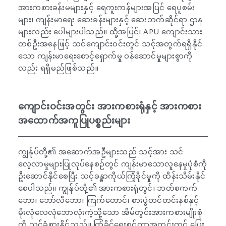
အားကစားခန်းမများနှင့် ရေကူးကန်များအပြင် ရေပူစမ်း
များ၊ ကျန်းမာရေး ဆေးခန်းများနှင့် ဆေးဘက်ဆိုင်ရာ ဌာန
များလည်း ပေါများပါသည်။ ထို့အပြင်၊ APU ကျောင်းသား
တစ်ဦးအနေဖြင့် သင်ကျောင်းဝင်းတွင် သင့်အတွက်ရရှိနိုင်
သော ကျန်းမာရေးစောင့်ရှောက်မှု ဝန်ဆောင်မှုများစွာကို
လည်း ရရှိမည်ဖြစ်သည်။
ကျောင်းဝင်းအတွင်း အားကစားရုံနှင့် အားကစား
အထောက်အကူပြုပစ္စည်းများ
ကျွန်ုပ်တို့၏ အဆောက်အဦများသည် သင့်အား သင်
လေ့လာမှုများပြုလုပ်နေစဉ်တွင် ကျန်းမာသောလူနေမှုပုံစံကို
ဦးဆောင်နိုင်စေပြီး သင့်ခန္ဓာကိုယ်ကြံ့ခိုင်မှုကို ထိန်းသိမ်းနိုင်
စေပါသည်။ ကျွန်ုပ်တို့၏ အားကစားရုံတွင်၊ ဘတ်စကက်
ဘော၊ ဘော်လီဘော၊ ကြက်တောင်၊ စားပွဲတင်တင်းနစ်နှင့်
မိုးလုံလေလုံဘောလုံးကဲ့သို့သော အိမ်တွင်းအားကစားမျိုးစုံ
ကို သင်ခံစားနိုင်သည်။ ကြံ့ခိုင်ရေးစင်တာအတွင်းတွင် ပြေး