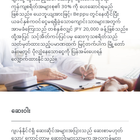
ကုန်ကျစရိတ်အများစု၏ 30% ကို ပေးဆောင်ရမည်
ဖြစ်သည်။ ယေဘူယျအားဖြင့်၊ Beppu တွင်နေထိုင်ပြီး
ယခင်နှစ်ကဝင်ငွေမရရှိခဲ့သောကျောင်းသားများအတွက်
အာမခံကြေးသည် တစ်နှစ်လျှင် JPY 20,000 ခန့်ဖြစ်သည်။
ထို့အပြင် သင့်အိတ်ကပ်ပြင်ပမှ ဆေးကုသစရိတ်သည်
သတ်မှတ်ထားသည့်ပမာဏထက် မြင့်တက်ပါက မြို့တော်
ခန်းမတွင် ပိုလျှံနေသောငွေကို ပြန်အမ်းပေးရန်
လျှောက်ထားနိုင်သည်။
ဆေးဝါး
ဂျပန်နိုင်ငံရှိ ဆေးဆိုင်အများအပြားသည် ဆေးစာမဟုတ်
သော/ ကောင်တာမှ ဆေးဝါးများသာမက အလှကုန်များ၊