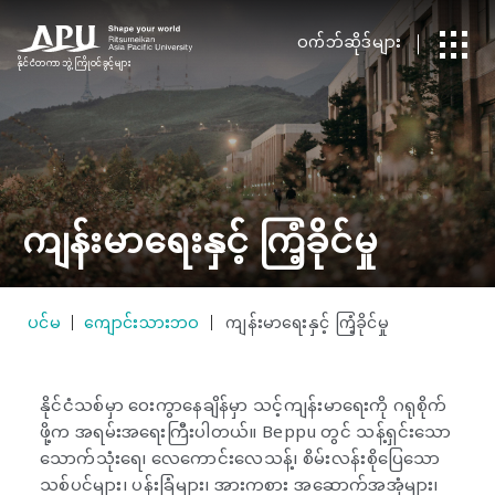
ဝက်ဘ်ဆိုဒ်များ
နိုင်ငံတကာ
​ ​
ဘွဲ့ကြိုဝင်ခွင့်များ
ကျန်းမာရေးနှင့် ကြံ့ခိုင်မှု
ပင်မ
ကျောင်းသားဘဝ
ကျန်းမာရေးနှင့် ကြံ့ခိုင်မှု
နိုင်ငံသစ်မှာ ဝေးကွာနေချိန်မှာ သင့်ကျန်းမာရေးကို ဂရုစိုက်
ဖို့က အရမ်းအရေးကြီးပါတယ်။ Beppu တွင် သန့်ရှင်းသော
သောက်သုံးရေ၊ လေကောင်းလေသန့်၊ စိမ်းလန်းစိုပြေသော
သစ်ပင်များ၊ ပန်းခြံများ၊ အားကစား အဆောက်အအုံများ၊