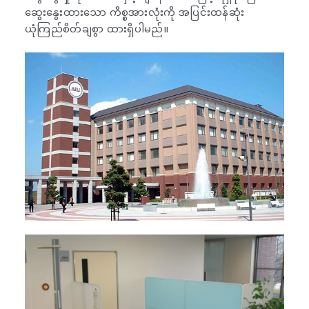
ဆွေးနွေးထားသော ကိစ္စအားလုံးကို အပြင်းထန်ဆုံး
ယုံကြည်စိတ်ချစွာ ထားရှိပါမည်။