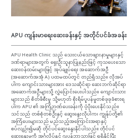
APU ကျန်းမာရေးဆေးခန်းနှင့် အတိုင်ပင်ခံအခန်း
APU Health Clinic သည် သေးငယ်သောဖျားနာမှုများနှင့်
ဒဏ်ရာများအတွက် ရှေးဦးသူနာပြုနည်းဖြင့် ကုသပေးသော
ဆေးဝန်ထမ်းများဖြင့် အုပ်ချုပ်ရေး အဆောက်အဦ
(အဆောက်အအုံ A) ပထမထပ်တွင် တည်ရှိသည်။ လိုအပ်
ပါက ကျောင်းသားများအား ဒေသဆိုင်ရာ ဆေးဘက်ဆိုင်ရာ
အဆောက်အဦများသို့ လွှဲပြောင်းပေးပါသည်။ ကျောင်းသား
များသည် စိတ်ဖိစီးမှု သို့မဟုတ် စိုးရိမ်ပူပန်မှုတစ်ခုခုခံစားရ
ပါက APU ၏ အကြံဉာဏ်ပေးခန်းကို ပံ့ပိုးပေးနိုင်သည်။
သင်သည် တစ်စုံတစ်ဦးနှင့် ဆွေးနွေးလိုပါက၊ ကျွန်ုပ်တို့၏
အကြံပေးများသည် မည်သည့်အကြောင်းအရာနှင့်
စပ်လျဉ်း၍မဆို တိုင်ပင်ဆွေးနွေးနိုင်ပါသည်။ တိုင်ပင်
ဆွေးနွေးမှုကို အင်္ဂလိပ်နှင့် ဂျပန်ဘာသာဖြင့် ရရှိနိုင်ပြီး