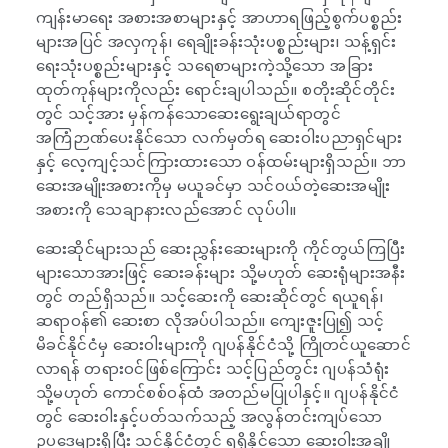
ကျန်းမာရေး အစားအစာများနှင့် အာဟာရဖြည့်စွက်ပစ္စည်း
များအပြင် အလှကုန်၊ ရေချိုးခန်းသုံးပစ္စည်းများ၊ သန့်ရှင်း
ရေးသုံးပစ္စည်းများနှင့် သရေစာများကဲ့သို့သော အခြား
ထုတ်ကုန်များကိုလည်း ရောင်းချပါသည်။ စတိုးဆိုင်တိုင်း
တွင် သင့်အား မှန်ကန်သောဆေးရွေးချယ်ရာတွင်
အကြံဉာဏ်ပေးနိုင်သော လက်မှတ်ရ ဆေးဝါးပညာရှင်များ
နှင့် လေ့ကျင့်သင်ကြားထားသော ဝန်ထမ်းများရှိသည်။ ဘာ
ဆေးအမျိုးအစားကိုမှ မယူခင်မှာ သင်ဝယ်တဲ့ဆေးအမျိုး
အစားကို သေချာနားလည်အောင် လုပ်ပါ။
ဆေးဆိုင်များသည် ဆေးညွှန်းဆေးများကို ကိုင်တွယ်ကြပြီး
များသောအားဖြင့် ဆေးခန်းများ သို့မဟုတ် ဆေးရုံများအနီး
တွင် တည်ရှိသည်။ သင့်ဆေးကို ဆေးဆိုင်တွင် ရယူရန်၊
ဆရာဝန်၏ ဆေးစာ လိုအပ်ပါသည်။ ကျေးဇူးပြု၍ သင့်
မိခင်နိုင်ငံမှ ဆေးဝါးများကို ဂျပန်နိုင်ငံသို့ ကြိုတင်ယူဆောင်
လာရန် တရားဝင်ဖြစ်ကြောင်း သင့်ပြည်တွင်း ဂျပန်သံရုံး
သို့မဟုတ် ကောင်စစ်ဝန်ထံ အတည်မပြုပါနှင့်။ ဂျပန်နိုင်ငံ
တွင် ဆေးဝါးနှင့်ပတ်သက်သည့် အလွန်တင်းကျပ်သော
ဥပဒေများရှိပြီး သင့်နိုင်ငံတွင် ရရှိနိုင်သော ဆေးဝါးအချို့