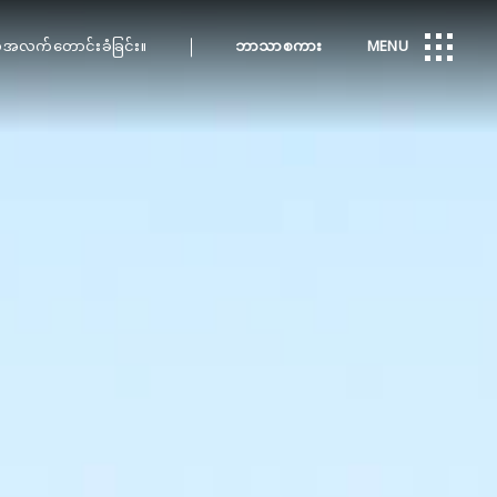
အလက်တောင်းခံခြင်း။
ဘာသာစကား
MENU