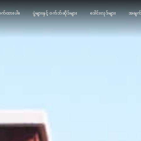
ာက်ထားပါ။
ပွဲများနှင့် ဝက်ဘ်ဆိုဒ်များ
ဒေါင်းလုဒ်များ
အချက်