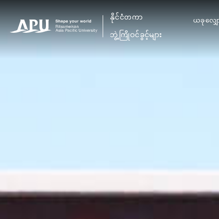
နိုင်ငံတကာ
ယခုလျှေ
​ ​
ဘွဲ့ကြိုဝင်ခွင့်များ