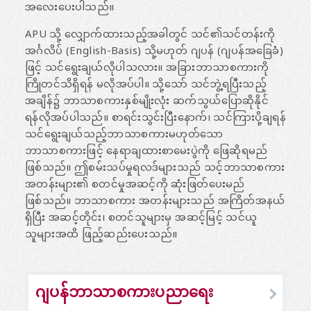
အလေးပေးပါသည်။
APU သို့ လျှောက်ထားသည့်အခါတွင် သင်၏သင်တန်းကို
အင်္ဂလိပ် (English-Basis) သို့မဟုတ် ဂျပန် (ဂျပန်အခြေခံ)
ဖြင့် သင်ရွေးချယ်လိုပါသလား။ အခြားဘာသာစကားကို
ကြိုတင်သိရှိရန် မလိုအပ်ပါ။ သို့သော် သင်ဘွဲ့ရပြီးသည့်
အချိန်၌ ဘာသာစကားနှစ်မျိုးလုံး ဆက်သွယ်ပြောဆိုနိုင်
ရန်လိုအပ်ပါသည်။ စာရင်းသွင်းပြီးနောက်၊ သင်ကြားပို့ချရန်
သင်ရွေးချယ်သည့်ဘာသာစကားမဟုတ်သော
ဘာသာစကားဖြင့် နေရာချထားစာမေးပွဲကို ဖြေဆိုရမည်
ဖြစ်သည်။ ဤစမ်းသပ်မှုရလဒ်များသည် သင့်ဘာသာစကား
အတန်းများ၏ စတင်မှုအဆင့်ကို ဆုံးဖြတ်ပေးမည်
ဖြစ်သည်။ ဘာသာစကား အတန်းများသည် အကြိတ်အနယ်
ရှိပြီး အဆင့်တိုင်း၊ စတင်သူများမှ အဆင့်မြင့် သင်ယူ
သူများအထိ ဖြည့်ဆည်းပေးသည်။
ဂျပန်ဘာသာစကားပညာရေး