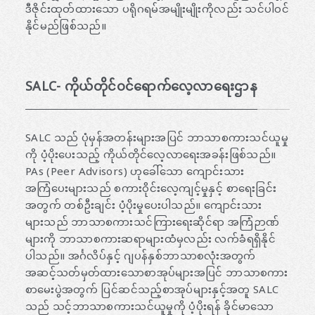
ဒီဇိုင်းထုတ်ထားသော ပရိုဂရမ်အမျိုးမျိုးကိုလည်း သင်ပါဝင်
နိုင်မည်ဖြစ်သည်။
SALC- ကိုယ်တိုင်ဝင်ရောက်လေ့လာရေးဌာန
SALC သည် ပုံမှန်အတန်းများအပြင် ဘာသာစကားသင်ယူမှု
ကို ပံ့ပိုးပေးသည့် ကိုယ်တိုင်လေ့လာရေးအခန်းဖြစ်သည်။
PAs (Peer Advisors) ဟုခေါ်သော ကျောင်းသား
အကြံပေးများသည် စကားဝိုင်းလေ့ကျင့်မှုနှင့် စာရေးခြင်း
အတွက် တစ်ဦးချင်း ပံ့ပိုးမှုပေးပါသည်။ ကျောင်းသား
များသည် ဘာသာစကားသင်ကြားရေးဆိုင်ရာ အကြံဉာဏ်
များကို ဘာသာစကားဆရာများထံမှလည်း လက်ခံရရှိနိုင်
ပါသည်။ အင်္ဂလိပ်နှင့် ဂျပန်နှစ်ဘာသာစလုံးအတွက်
အဆင့်သတ်မှတ်ထားသောစာအုပ်များအပြင် ဘာသာစကား
စာမေးပွဲအတွက် ပြင်ဆင်သည့်စာအုပ်များနှင့်အတူ SALC
သည် သင့်ဘာသာစကားသင်ယူမှုကို ပံ့ပိုးရန် ခိုင်မာသော