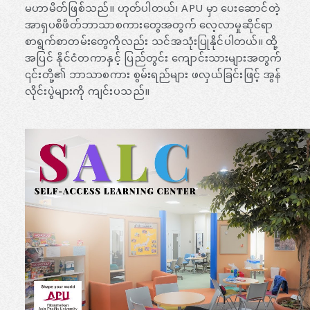
မဟာမိတ်ဖြစ်သည်။ ဟုတ်ပါတယ်၊ APU မှာ ပေးဆောင်တဲ့
အာရှပစိဖိတ်ဘာသာစကားတွေအတွက် လေ့လာမှုဆိုင်ရာ
စာရွက်စာတမ်းတွေကိုလည်း သင်အသုံးပြုနိုင်ပါတယ်။ ထို့
အပြင် နိုင်ငံတကာနှင့် ပြည်တွင်း ကျောင်းသားများအတွက်
၎င်းတို့၏ ဘာသာစကား စွမ်းရည်များ ဖလှယ်ခြင်းဖြင့် အွန်
လိုင်းပွဲများကို ကျင်းပသည်။