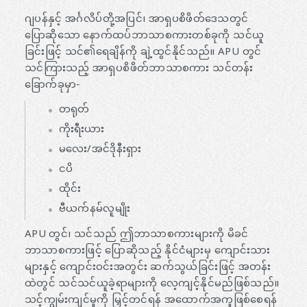
ဂျပန်နှင့် အင်္ဂလိပ်တို့အပြင်၊ အာရှပစိဖိတ်ဒေသတွင်
ပြောဆိုသော နောက်ထပ်ဘာသာစကားတစ်ခုကို သင်ယူ
ခြင်းဖြင့် သင်၏ရေချိန်ကို ချဲ့ထွင်နိုင်သည်။ APU တွင်
သင်ကြားသည့် အာရှပစိဖိတ်ဘာသာစကား သင်တန်း
ခြောက်ခုမှာ-
တရုတ်
ကိုးရီးယား
မလေး/အင်ဒိုနီးရှား
ငပိ
ထိုင်း
ဗီယက်နမ်လူမျိုး
APU တွင်၊ သင်သည် ဤဘာသာစကားများကို မိခင်
ဘာသာစကားဖြင့် ပြောဆိုသည့် နိုင်ငံများမှ ကျောင်းသား
များနှင့် ကျောင်းဝင်းအတွင်း ဆက်သွယ်ခြင်းဖြင့် အတန်း
ထဲတွင် သင်သင်ယူခဲ့ရာများကို လေ့ကျင့်နိုင်မည်ဖြစ်သည်။
သင့်ကျွမ်းကျင်မှုကို မြှင့်တင်ရန် အထောက်အကူဖြစ်စေရန်