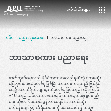
ဝက်ဘ်ဆိုဒ်များ
နိုင်ငံတကာ
​ ​
ဘွဲ့ကြိုဝင်ခွင့်များ
ပင်မ
ပညာရေးလောက
ဘာသာစကား ပညာရေး
ဘာသာစကား ပညာရေး
ဆက်သွယ်ရေးသည် နိုင်ငံတကာနားလည်မှုဆီသို့ ပထမဆုံး
ခြေလှမ်းများထဲမှတစ်ခုဖြစ်ပြီး ဘာသာစကားသည် ဖြစ်နိုင်
ချေရှိသောကိရိယာများစွာထဲမှတစ်ခုဖြစ်သည်။ ထို့ကြောင့်
APU သည် သင့်ဘာသာစကားနှင့် ဆက်သွယ်ရေးစွမ်းရည်
များ တိုးတက်ကောင်းမွန်လာစေရန် အကောင်းဆုံး
ပတ်ဝန်းကျင်နှင့် ကိရိယာများကို ပေးဆောင်ရန် အထူး