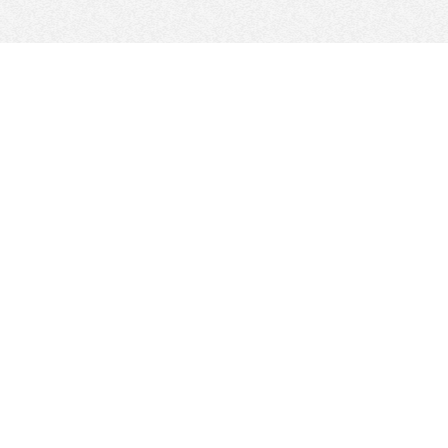
ကြှနျုပျတို့နောကျလိုကျပါ
ဆိုက်မြေပုံ
ဆိုက်မူဝါဒ
စည်းမျဉ်းများနှင့် GDPR
ကိုယ်ရေးအချက်အလက်မူဝါဒ