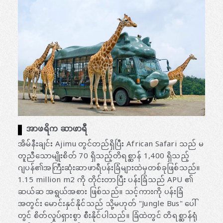
အာဖရိက ဆာဖာရီ
အိမ်နီးချင်း Ajimu တွင်တည်ရှိပြီး African Safari သည် မ
တူညီသောမျိုးစိတ် 70 ရှိသည့်တိရစ္ဆာန် 1,400 ရှိသည့်
ဂျပန်၏အကြီးဆုံးဆာဖာရီပန်းခြံများထဲမှတစ်ခုဖြစ်သည်။
1.15 million m2 ကို တိုင်းတာပြီး ပန်းခြံသည် APU ၏
ဆယ်ဆ အရွယ်အစား ဖြစ်သည်။ သင့်ကားကို ပန်းခြံ
အတွင်း မောင်းနှင်နိုင်သည် သို့မဟုတ် "Jungle Bus" ပေါ်
တွင် စိတ်လှုပ်ရှားစွာ စီးနိုင်ပါသည်။ ခြံထဲတွင် တိရစ္ဆာန်ရုံ