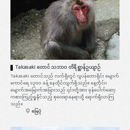
Takasaki တောင် သဘာဝ တိရိစ္ဆာန်ဥယျာဉ်
Takasaki တောင်သည် လက်ရှိတွင် ဂျပန်တောရိုင်း မျောက်
ကောင်ရေ ၁၃၀၀ ခန့် နေထိုင်လျက်ရှိသည်။ နေ့တိုင်း၊
မျောက်အမြောက်အမြားသည် ၎င်းတို့အား ခုန်ပေါက်ဆော့
ကစားကြည့်ရှုနိုင်သည့် စုဝေးရာနေရာသို့ ရောက်ရှိလာကြ
သည်။
မြေပုံ