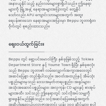
အနားယူနိုင်သည့် နည်းလမ်းများစွာရှိပါသည်။ ဤနေရာ
များကို မြို့အနှံ့ နေရာအများအပြားတွင် တွေ့နိုင်
သော်လည်း APU ကျောင်းသားများအတွက် အထူး
ရေပန်းစားသော နေရာအများအပြားမှာ Beppu ဘူတာရုံတ
ဝိုက်တွင် စုစည်းထားသည်။
ဈေးဝယ်ထွက်ခြင်း။
Beppu တွင် ရှော့ပင်းမောလ်ကြီး နှစ်ခုဖြစ်သည့် Tokiwa
Department Store နှင့် Youme Town ရှိပြီး နှစ်ခုစလုံး
သည် Beppu ဘူတာ၏ လမ်းလျှောက်အကွာအဝေးတွင်
အဆင်ပြေစွာ တည်ရှိပါသည်။ အဝတ်အထည်နှင့် အိမ်သုံး
ပစ္စည်းများမှသည် ဒေသအမှတ်တရပစ္စည်း၊ အရုပ်များ၊
အသုံးအဆောင်ပစ္စည်းများ၊ အလှကုန်၊ CD များနှင့် စာအုပ်
များအထိ၊ သင်သည် ဤနေရာတွင် သင်လိုအပ်သမျှကို
ရှာဖွေနိုင်မည်ဖြစ်သည်။ သင့်အဆင်ပြေစေရန်အတွက်
အဆိုပါစျေးဝယ်ပလာဇာအတွင်း ယန်း ၁၀၀ ဆိုင်များ၊ စူပါ