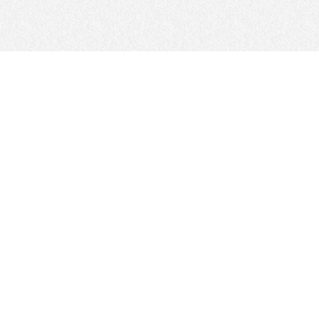
ကြှနျုပျတို့နောကျလိုကျပါ
ဆိုက်မြေပုံ
ဆိုက်မူဝါဒ
စည်းမျဉ်းများနှင့် GDPR