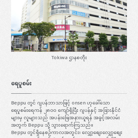
Tokiwa ဌာနစတိုး
ရေပူစမ်း
Beppu တွင် ဂျပန်ဘာသာဖြင့် onsen ဟုခေါ်သော
ရေပူစမ်းရေကန် ၂၈၀၀ ကျော်ရှိပြီး ဂျပန်နှင့် အခြားနိုင်ငံ
များမှ လူများသည် အပန်းဖြေအနားယူရန် အခွင့်အလမ်း
အတွက် Beppu သို့ သွားရောက်ကြသည်။
Beppu တွင်ရှိနေစဉ်ကာလအတွင်း၊ လျှော့စျေးလျှော့စျေး