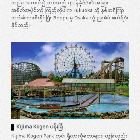
သည်။ အကယ်၍ သင်သည် ဂျပန်နိုင်ငံ၏ အခြား
အစိတ်အပိုင်းကို ကြည့်လိုပါက Fukuoka သို့ နှစ်နာရီကြာ
ဘတ်စ်ကားစီးနိုင်ပြီး Beppu မှ Osaka သို့ ညအိပ် ဖယ်ရီစီး
နိုင်သည်။
Kijima Kogen ပန်းခြံ
Kijima Kogen Park တွင်၊ ရိုလာကိုစတာများ၊ တွန်းလှည်း