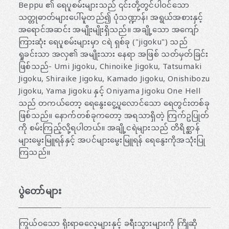
Beppu ၏ ရေပူစမ်းများသည် ၎င်းတို့တွင်ပါဝင်သော
သတ္တုဓာတ်များပေါ်မူတည်၍ ပုံသဏ္ဍာန်၊ အရွယ်အစားနှင့်
အရောင်အဆင်း အမျိုးမျိုးရှိသည်။ အချို့သော အကျော်
ကြားဆုံး ရေပူစမ်းများမှာ ငရဲ ရှစ်ခု ("jigoku") သည်
ရှုခင်းသာ အလှ၏ အမျိုးသား နေရာ အဖြစ် သတ်မှတ်ခြင်း
ဖြစ်သည်- Umi Jigoku, Chinoike Jigoku, Tatsumaki
Jigoku, Shiraike Jigoku, Kamado Jigoku, Onishibozu
Jigoku, Yama Jigoku နှင့် Oniyama Jigoku One Hell
သည် တကယ်တော့ ရေနွေးငွေ့ပူလောင်သော ရေတွင်းတစ်ခု
ဖြစ်သည်။ နောက်တစ်ခုကတော့ အရသာရှိတဲ့ ကြက်ဥပြုတ်
ကို စမ်းကြည့်လို့ရပါတယ်။ အချို့ငရဲများသည် တိရိစ္ဆာန်
များမွေးမြူရန်နှင့် အပင်များမွေးမြူရန် ရေနွေးကိုအသုံးပြု
ကြသည်။
ပွဲတော်များ
ကြွယ်ဝသော ရိုးရာဓလေ့များနှင့် ခရီးသွားများကို ကြိုဆို