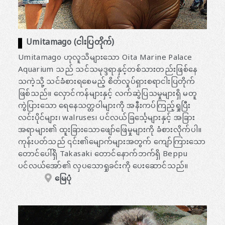
Umitamago (ငါးပြတိုက်)
Umitamago ဟုလူသိများသော Oita Marine Palace
Aquarium သည် သင်သမုဒ္ဒရာနှင့်တစ်သားတည်းဖြစ်နေ
သကဲ့သို့ သင်ခံစားရစေမည့် စိတ်လှုပ်ရှားစရာငါးပြတိုက်
ဖြစ်သည်။ လှောင်ကန်များနှင့် လက်ဆွဲပြသမှုများရှိ မတူ
ကွဲပြားသော ရေနေသတ္တဝါများကို အနီးကပ်ကြည့်ရှုပြီး
လင်းပိုင်များ၊ walruses၊ ပင်လယ်ခြင်္သေ့များနှင့် အခြား
အရာများ၏ ထူးခြားသောဖျော်ဖြေမှုများကို ခံစားလိုက်ပါ။
ကုန်းပတ်သည် ၎င်း၏မျောက်များအတွက် ကျော်ကြားသော
တောင်ပေါ်ရှိ Takasaki တောင်နောက်ဘက်ရှိ Beppu
ပင်လယ်အော်၏ လှပသောရှုခင်းကို ပေးဆောင်သည်။
မြေပုံ