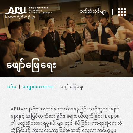
ဝက်ဘ်ဆိုဒ်များ
နိုင်ငံတကာ
​ ​
ဘွဲ့ကြိုဝင်ခွင့်များ
ဖျော်ဖြေရေး
ပင်မ
ကျောင်းသားဘဝ
ဖျော်ဖြေရေး
APU ကျောင်းသားတစ်ယောက်အနေဖြင့်၊ သင့်သူငယ်ချင်း
များနှင့် အပြင်ထွက်စားခြင်း၊ စျေးဝယ်ထွက်ခြင်း၊ Beppu
၏ မတူညီသောရေပူစမ်းများတွင် စိမ်ခြင်း၊ ကာရာအိုကေသီ
ဆိုခြင်းနှင့် ဘိုးလင်းဆော့ခြင်းစသည့် လေ့လာသင်ယူမှုမှ