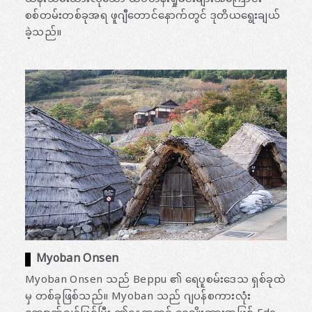
စစ်တမ်းတစ်ခုအရ ဖူဂျီတောင်နောက်တွင် ဒုတိယရွေးချယ်
ခဲ့သည်။
Myoban Onsen
Myoban Onsen သည် Beppu ၏ ရေပူစမ်းဒေသ ရှစ်ခုထဲ
မှ တစ်ခုဖြစ်သည်။ Myoban သည် ဂျပန်စကားလုံး