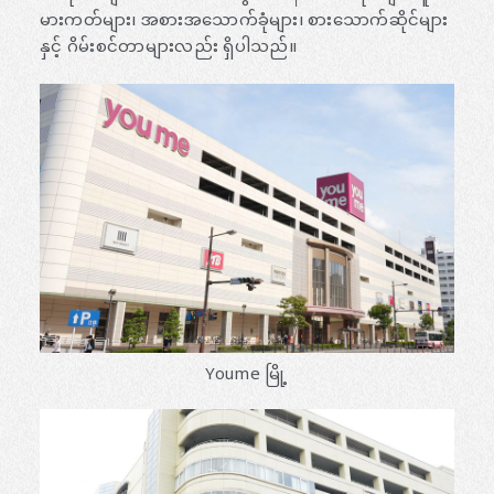
မားကတ်များ၊ အစားအသောက်ခုံများ၊ စားသောက်ဆိုင်များ
နှင့် ဂိမ်းစင်တာများလည်း ရှိပါသည်။
Youme မြို့