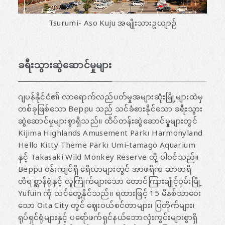
Tsurumi- Aso Kuju အမျိုးသားဥယျာဉ်
ခရီးသွားဆွဲဆောင်မှုများ
ဂျပန်နိုင်ငံ၏ လာရောက်လည်ပတ်မှုအများဆုံးမြို့များထဲမှ
တစ်ခုဖြစ်သော Beppu သည် သင်ခံစားနိုင်သော ခရီးသွား
ဆွဲဆောင်မှုများစွာရှိသည်။ ထိပ်တန်းဆွဲဆောင်မှုများတွင်
Kijima Highlands Amusement Park၊ Harmonyland
Hello Kitty Theme Park၊ Umi-tamago Aquarium
နှင့် Takasaki Wild Monkey Reserve တို့ ပါဝင်သည်။
Beppu ဝန်းကျင်ရှိ ဧရိယာများတွင် အာဖရိက ဆာဖာရီ
တိရစ္ဆာန်ရုံနှင့် လူကြိုက်များသော တောင်ကြားချိုင့်ဝှမ်းမြို့
Yufuin ကို သင်တွေ့နိုင်သည်။ ရထားဖြင့် 15 မိနစ်သာဝေး
သော Oita City တွင် ဈေးဝယ်စင်တာများ၊ ပြတိုက်များ၊
ရုပ်ရှင်ရုံများနှင့် ပရော်ဖက်ရှင်နယ်ဘောလုံးကွင်းများစွာရှိ