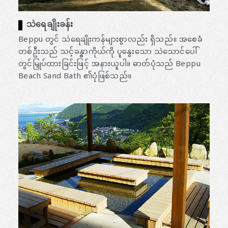
သဲရေချိုးခန်း
Beppu တွင် သဲရေချိုးကန်များစွာလည်း ရှိသည်။ အစေခံ
တစ်ဦးသည် သင့်ခန္ဓာကိုယ်ကို ပူနွေးသော သဲသောင်ပေါ်
တွင်မြှုပ်ထားခြင်းဖြင့် အနားယူပါ။ ဓာတ်ပုံသည် Beppu
Beach Sand Bath ၏ပုံဖြစ်သည်။