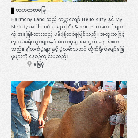
သဟဇာတမြေ
Harmony Land သည် ကမ္ဘာကျော် Hello Kitty နှင့် My
Melody အပါအဝင် နာမည်ကြီး Sanrio ဇာတ်ကောင်များ
ကို အခြေခံထားသည့် ပန်းခြံတစ်ခုဖြစ်သည်။ အထူးသဖြင့်
လူငယ်ခရီးသွားများနှင့် မိသားစုများအတွက် ရေပန်းစား
သည်။ ချီတက်ပွဲများနှင့် ပွဲလမ်းသဘင် တိုက်ရိုက်ဖျော်ဖြေ
မှုများကို နေ့စဉ်ကျင်းပသည်။
မြေပုံ