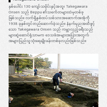
နှစ်ပေါင်း 130 ကျော်သမိုင်းနှင့်အတူ၊ Takegawara
Onsen သည် Beppu ၏သင်္ကေတများထဲမှတစ်ခု
ဖြစ်သည်။ လက်ရှိနှစ်ထပ်သစ်သားအဆောက်အအုံကို
1938 ခုနှစ်တွင်တည်ဆောက်ခဲ့သည်။ နံနက်မှညအထိဖွင့်
သော Takegawara Onsen သည် ကမ္ဘာလှည့်ခရီးသည်
များဆွဲဆောင်ရုံသာမက ဒေသခံအများအပြားအတွက်
အများပြည်သူသုံးရေချိုးခန်းတစ်ခုလည်းဖြစ်သည်။