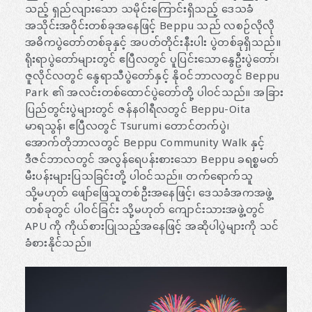
သည့် ရှည်လျားသော သမိုင်းကြောင်းရှိသည့် ဒေသခံ
အသိုင်းအဝိုင်းတစ်ခုအနေဖြင့် Beppu သည် လစဉ်လိုလို
အဓိကပွဲတော်တစ်ခုနှင့် အပတ်တိုင်းနီးပါး ပွဲတစ်ခုရှိသည်။
ရိုးရာပွဲတော်များတွင် ဧပြီလတွင် ပူပြင်းသောနွေဦးပွဲတော်၊
ဇူလိုင်လတွင် နွေရာသီပွဲတော်နှင့် နိုဝင်ဘာလတွင် Beppu
Park ၏ အလင်းတစ်ထောင်ပွဲတော်တို့ ပါဝင်သည်။ အခြား
ပြည်တွင်းပွဲများတွင် ဇန်နဝါရီလတွင် Beppu-Oita
မာရသွန်၊ ဧပြီလတွင် Tsurumi တောင်တက်ပွဲ၊
အောက်တိုဘာလတွင် Beppu Community Walk နှင့်
ဒီဇင်ဘာလတွင် အလွန်ရေပန်းစားသော Beppu ခရစ္စမတ်
မီးပန်းများပြသခြင်းတို့ ပါဝင်သည်။ တက်ရောက်သူ
သို့မဟုတ် ဖျော်ဖြေသူတစ်ဦးအနေဖြင့်၊ ဒေသခံအကအဖွဲ့
တစ်ခုတွင် ပါဝင်ခြင်း သို့မဟုတ် ကျောင်းသားအဖွဲ့တွင်
APU ကို ကိုယ်စားပြုသည့်အနေဖြင့် အဆိုပါပွဲများကို သင်
ခံစားနိုင်သည်။