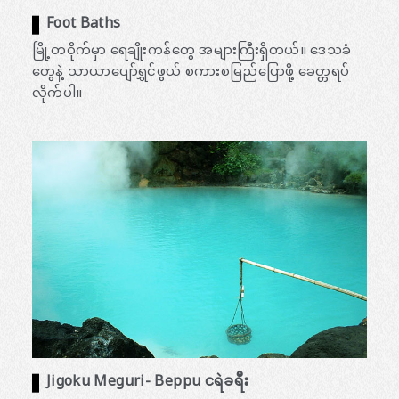
Foot Baths
မြို့တဝိုက်မှာ ရေချိုးကန်တွေ အများကြီးရှိတယ်။ ဒေသခံ
တွေနဲ့ သာယာပျော်ရွှင်ဖွယ် စကားစမြည်ပြောဖို့ ခေတ္တရပ်
လိုက်ပါ။
Jigoku Meguri- Beppu ငရဲခရီး