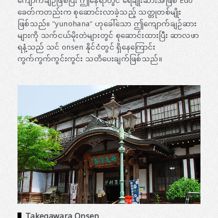
ကျောက်ချဉ်ဖြစ်ပြီး ဤနေရာတွင် ရေချိုးဆားအဖြစ် Edo
ခေတ်ကတည်းက စုဆောင်းလာခဲ့သည့် သတ္တုတစ်မျိုး
ဖြစ်သည်။ "yunohana" ဟုခေါ်သော ဤကျောက်ချဉ်ဆား
များကို သက်ငယ်မိုးတဲများတွင် စုဆောင်းထားပြီး ဆာလဖာ
ရနံ့သည် သင် onsen နိုင်ငံတွင် ရှိနေကြောင်း
ကွက်ကွက်ကွင်းကွင်း သတိပေးချက်ဖြစ်သည်။
Takegawara Onsen