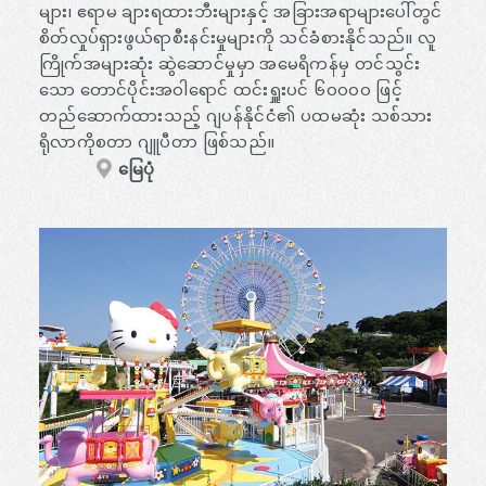
များ၊ ဧရာမ ချားရထားဘီးများနှင့် အခြားအရာများပေါ်တွင်
စိတ်လှုပ်ရှားဖွယ်ရာစီးနင်းမှုများကို သင်ခံစားနိုင်သည်။ လူ
ကြိုက်အများဆုံး ဆွဲဆောင်မှုမှာ အမေရိကန်မှ တင်သွင်း
သော တောင်ပိုင်းအဝါရောင် ထင်းရှူးပင် ၆၀၀၀၀ ဖြင့်
တည်ဆောက်ထားသည့် ဂျပန်နိုင်ငံ၏ ပထမဆုံး သစ်သား
ရိုလာကိုစတာ ဂျူပီတာ ဖြစ်သည်။
မြေပုံ