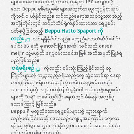
များပေးဆောင်သည့်တွဲဖက်တည်နေရာ 150 ကျော်ပါရှိ
သော Beppu ၏ရေပူစမ်းများအတွက်အထူးကူပွန်စာအုပ်
ကိုသင် ၀ ယ်နိုင်သည်။ သင်တည်နေရာအသစ်သို့သွားသည့်
အချိန်တိုင်းတွင် သင်တံဆိပ်ရိုက်နှိပ်ထားသော ရေပူစမ်း
Beppu Hatto Spaport ကို
ပတ်စပို့ဖြစ်သည့်
လည်း
သင်ရရှိနိုင်ပါသည်။ မတူညီသောတံဆိပ်ခေါင်း
ပေါင်း 88 ခုကို စုဆောင်းပြီးနောက်၊ သင်သည် onsen
meijin သို့မဟုတ် ရေပူစမ်းသခင်အဖြစ် အသိအမှတ်ပြုခံရ
မည်ဖြစ်သည်။
ငရဲခရီးစဉ်
'
' ကိုလည်း စမ်းသုံးကြည့်နိုင်သလို လူ
ကြိုက်များတဲ့ ကမ္ဘာလှည့်ခရီးသည်တွေ ဆွဲဆောင်ရာ နေရာ
တစ်ခုဖြစ်တဲ့ ဧရိယာထဲမှာရှိတဲ့ အဓိကရေပူစမ်း အမျိုး
အစား ရှစ်ခုကို လည်ပတ်ကြည့်ရှုနိုင်ပါတယ်။ ဤရေပူစမ်း
များကို "ငရဲ" ဟုခေါ်တွင်ပြီး ရေထဲတွင် စိမ်ရန် အလွန်ပူ
သောကြောင့် ဖြစ်သည်။
Beppu ရှိ မတူညီသောရေပူစမ်းများသို့ သွားရောက်
လည်ပတ်ခြင်းသည် ဒေသယဉ်ကျေးမှုအကြောင်း လေ့လာ
ရန်နှင့် ရပ်ရွာအတွင်း ရင်းနှီးကျွမ်းဝင်စေရန် အကောင်းဆုံး
နည်းလမ်းတစ်ခုဖြစ်သည်။