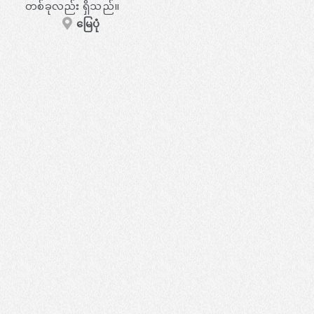
တစ်ခုလည်း ရှိသည်။
မြေပုံ