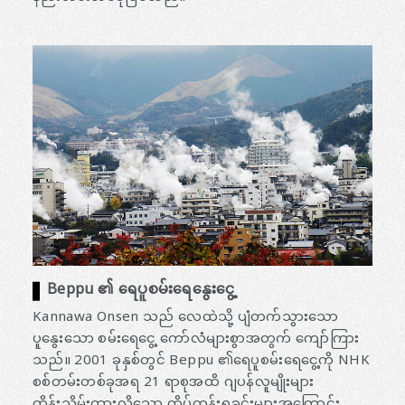
Beppu ၏ ရေပူစမ်းရေနွေးငွေ့
Kannawa Onsen သည် လေထဲသို့ ပျံတက်သွားသော
ပူနွေးသော စမ်းရေငွေ့ ကော်လံများစွာအတွက် ကျော်ကြား
သည်။ 2001 ခုနှစ်တွင် Beppu ၏ရေပူစမ်းရေငွေ့ကို NHK
စစ်တမ်းတစ်ခုအရ 21 ရာစုအထိ ဂျပန်လူမျိုးများ
ထိန်းသိမ်းထားလိုသော ထိပ်တန်းရှုခင်းများအကြောင်း