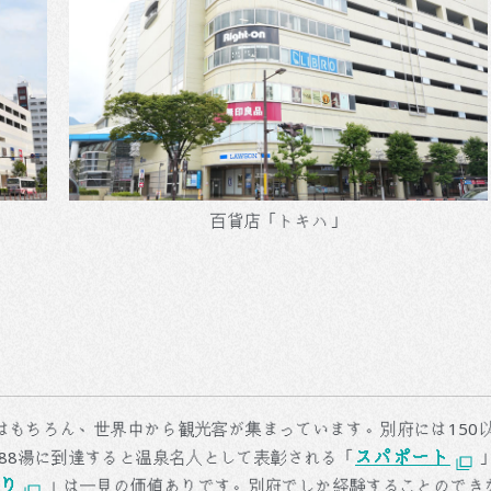
百貨店「トキハ」
国はもちろん、世界中から観光客が集まっています。別府には15
スパポート
88湯に到達すると温泉名人として表彰される「
り
」は一見の価値ありです。別府でしか経験することのでき