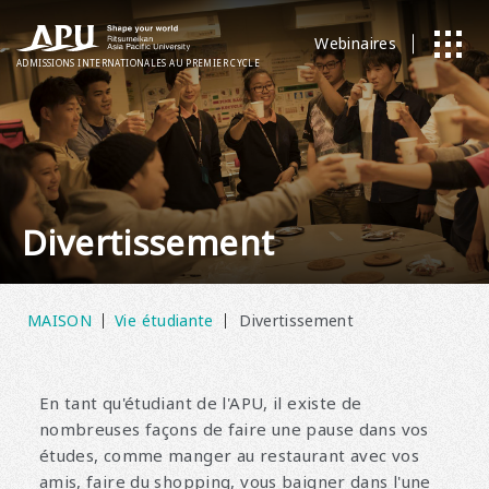
Webinaires
ADMISSIONS
​ ​
INTERNATIONALES
AU PREMIER CYCLE
Divertissement
MAISON
Vie étudiante
Divertissement
En tant qu'étudiant de l'APU, il existe de
nombreuses façons de faire une pause dans vos
études, comme manger au restaurant avec vos
amis, faire du shopping, vous baigner dans l'une