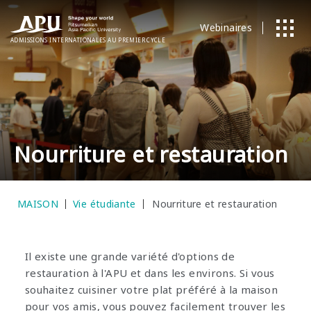
Webinaires
ADMISSIONS
​ ​
INTERNATIONALES
AU PREMIER CYCLE
Nourriture et restauration
MAISON
Vie étudiante
Nourriture et restauration
Il existe une grande variété d'options de
restauration à l'APU et dans les environs. Si vous
souhaitez cuisiner votre plat préféré à la maison
pour vos amis, vous pouvez facilement trouver les