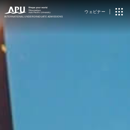
ウェビナー
INTERNATIONAL
UNDERGRADUATE ADMISSIONS