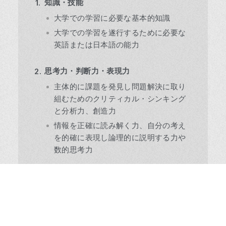
知識・技能
大学での学習に必要な基本的知識
大学での学習を遂行するために必要な
英語または日本語の能力
思考力・判断力・表現力
主体的に課題を発見し問題解決に取り
組むためのクリティカル・シンキング
と分析力、創造力
情報を正確に読み解く力、自分の考え
を的確に表現し論理的に説明する力や
数的思考力
主体性・多様性・協働性
目標に向かう行動力、やり抜く力
他者との相互理解に基づき他者を巻き
込みつつ、他者に貢献する態度