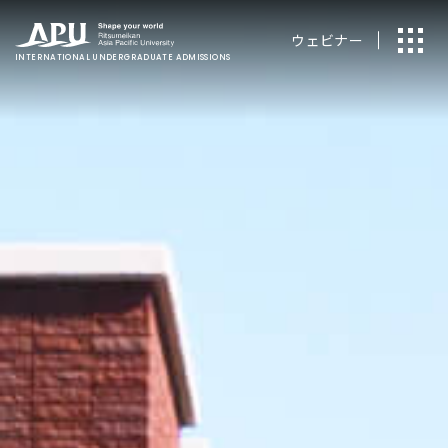
ウェビナー
INTERNATIONAL
UNDERGRADUATE ADMISSIONS