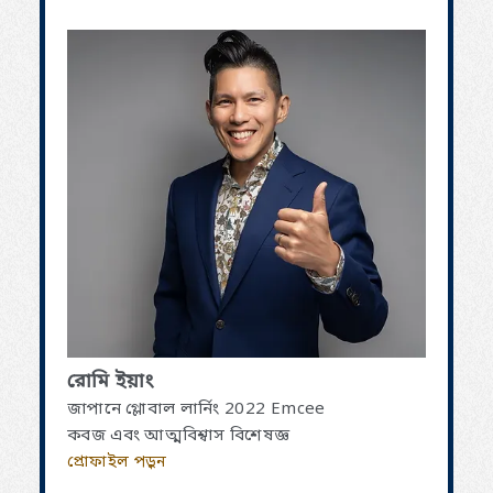
রোমি ইয়াং
জাপানে গ্লোবাল লার্নিং 2022 Emcee
কবজ এবং আত্মবিশ্বাস বিশেষজ্ঞ
প্রোফাইল পড়ুন