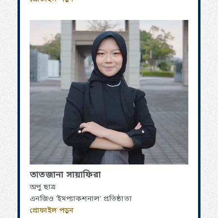
তাতজানা সায়াফিরা
অপু ছাত্র
এনজিও 'ইমপ্যাকশনাল' প্রতিষ্ঠাতা
প্রোফাইল পড়ুন