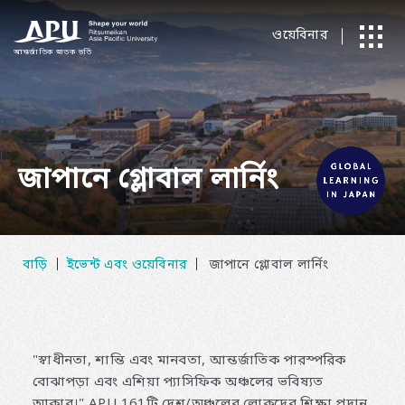
ওয়েবিনার
আন্তর্জাতিক
​ ​
স্নাতক ভর্তি
জাপানে গ্লোবাল লার্নিং
বাড়ি
ইভেন্ট এবং ওয়েবিনার
জাপানে গ্লোবাল লার্নিং
"স্বাধীনতা, শান্তি এবং মানবতা, আন্তর্জাতিক পারস্পরিক
বোঝাপড়া এবং এশিয়া প্যাসিফিক অঞ্চলের ভবিষ্যত
আকার।" APU 161টি দেশ/অঞ্চলের লোকদের শিক্ষা প্রদান