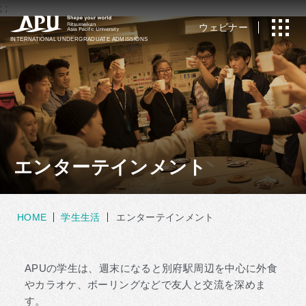
;
;
ウェビナー
INTERNATIONAL
UNDERGRADUATE ADMISSIONS
エンターテインメント
HOME
学生生活
エンターテインメント
APUの学生は、週末になると別府駅周辺を中心に外食
やカラオケ、ボーリングなどで友人と交流を深めま
す。