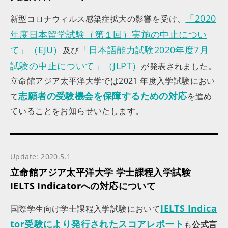
「2020
新型コロナウィルス感染症拡大の影響を受け、
年度日本留学試験（第１回）実施の中止につい
て」（EJU）
「日本語能力試験2020年度7月
及び
試験の中止について」（JLPT）
が発表されました。
立命館アジア太平洋大学では2021 年度入学試験におい
志願者の受験機会を保障するための対応
て
を進め
ていることをお知らせいたします。
Update: 2020.5.1
立命館アジア太平洋大学 学士課程入学試験
IELTS Indicatorへの対応について
IELTS Indica
国際学生向け学士課程入学試験において
tor受験により発行されたスコアレポート
も
公式言