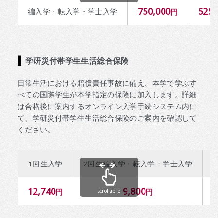
750,000
525,
編入学・転入学・学士入学
円
学研災付帯学生生活総合保険
日常生活における賠償責任事故に備え、本学で学ぶす
べての国際学生が本学指定の保険に加入します。詳細
は合格後に案内するオンライン入学手続システム内に
て、学研災付帯学生生活総合保険のご案内を確認して
ください。
1回生入学
2回生編入学・転入学・学士入学
12,740
9,800
円
円
scrollable