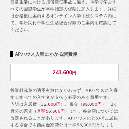
日常生活における賠償責任事故に備え、本学で学ぶす
べての国際学生が本学指定の保険に加入します。詳細
は合格後に案内するオンライン入学手続システム内に
て、学研災付帯学生生活総合保険のご案内を確認して
ください。
APハウス入寮にかかる諸費用
243,600
円
授業料減免の適用有無にかかわらず、APハウスに入寮
するすべての入学者が支払う必要のある費用です。
内訳は入居費（
32,000円
）、敷金（
98,000円
）、2ヶ
月分の家賃（
月額56,800円
）です。各金額については
改定されることがあります。APハウスのどの棟に居住
する場合でも前納金寮費分は一律56,800円となりま