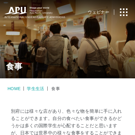
ウェビナー
INTERNATIONAL
UNDERGRADUATE ADMISSIONS
食事
HOME
学生生活
食事
別府には様々な店があり、色々な物を簡単に手に入れ
ることができます。自分の食べたい食事ができるかど
うかは多くの国際学生が心配することだと思います
が、日本では世界中の様々な食事をすることができま