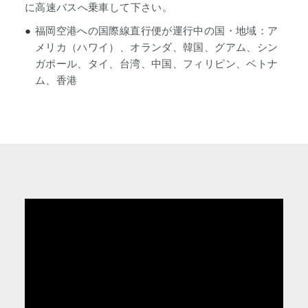
に高速バスへ乗車して下さい。
●
福岡空港への国際線直行便が運行中の国・地域：ア
メリカ（ハワイ）、オランダ、韓国、グアム、シン
ガポール、タイ、台湾、中国、フィリピン、ベトナ
ム、香港