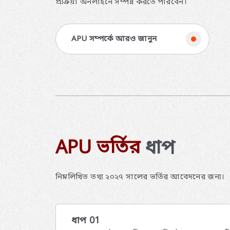
প্রক্রিয়া অনলাইনে সম্পন্ন করতে পারবেন।
APU সম্পর্কে আরও জানুন
APU ভর্তির
ধাপ
নিম্নলিখিত তথ্য ২০২৭ সালের ভর্তির আবেদনের জন্য।
ধাপ 01