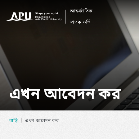
আন্তর্জাতিক
​ ​
স্নাতক ভর্তি
এখন আবেদন কর
বাড়ি
এখন আবেদন কর