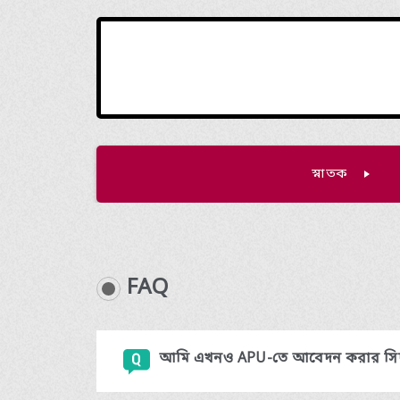
স্নাতক
FAQ
আমি এখনও APU-তে আবেদন করার সিদ্ধান