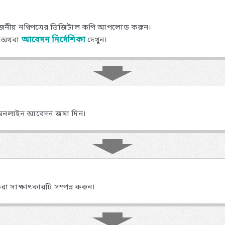
োজনীয় নথিপত্রের ডিজিটাল কপি আপলোড করুন।
আবেদন নির্দেশিকা
 অথবা
দেখুন।
অনলাইন আবেদন জমা দিন।
সাক্ষাৎকারটি সম্পন্ন করুন।