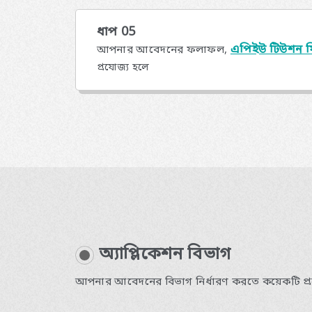
ধাপ 05
এপিইউ টিউশন ফি হ
আপনার আবেদনের ফলাফল,
প্রযোজ্য হলে
অ্যাপ্লিকেশন বিভাগ
আপনার আবেদনের বিভাগ নির্ধারণ করতে কয়েকটি প্রশ্