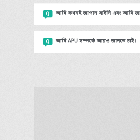
আমি কখনই জাপান যাইনি এবং আমি জা
আমি APU সম্পর্কে আরও জানতে চাই।