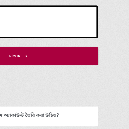
স্নাতক
 অ্যাকাউন্ট তৈরি করা উচিত?