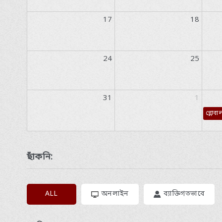
17
18
24
25
31
1
গ্লোব
ছাঁকনি:
ALL
অনলাইন
ব্যাক্তিগতভাবে