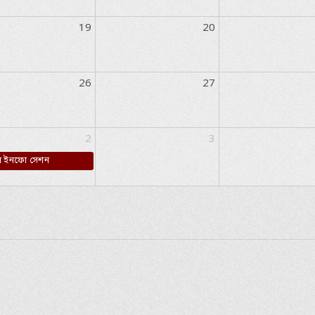
19
20
26
27
2
3
াল ইনফো সেশন