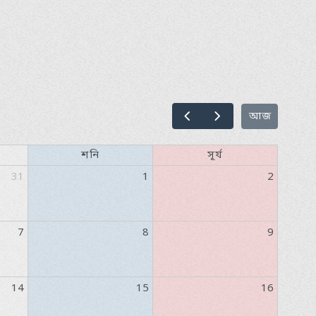
আজ
শনি
সূর্য
31
1
2
7
8
9
14
15
16