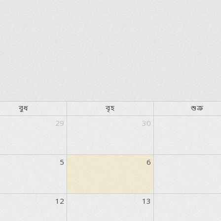
বুধ
বৃহ
শুক্র
29
30
5
6
12
13