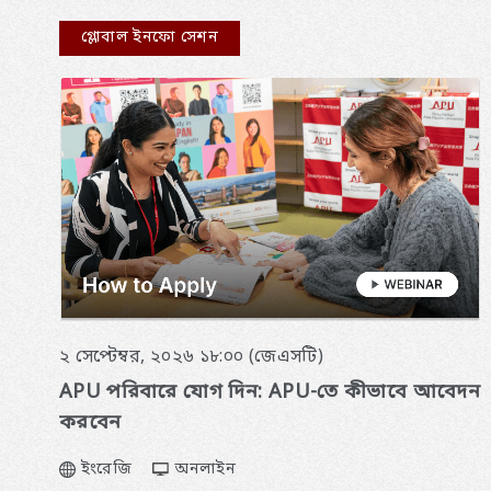
গ্লোবাল ইনফো সেশন
২ সেপ্টেম্বর, ২০২৬ ১৮:০০ (জেএসটি)
APU পরিবারে যোগ দিন: APU-তে কীভাবে আবেদন
করবেন
ইংরেজি
অনলাইন