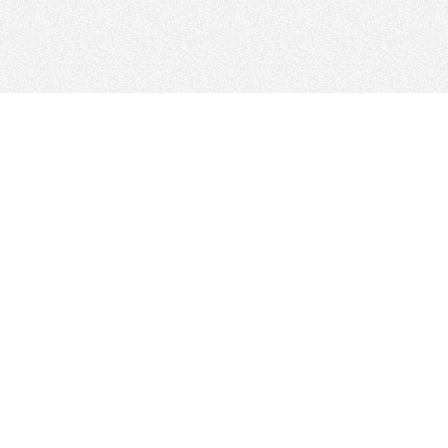
THEO CHÚNG TÔI
Sơ đồ trang web
Bộ lọc - Danh mục
Chính sách Website
ALL
Quy định và Chính sách quyền riêng tư của GDPR