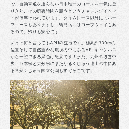
で、自動車道を通らない日本唯一のコースを一気に登
りきり、その所要時間を競うというチャレンジイベン
トが毎年行われています。タイムレース以外にもハー
フコースもありますし、鶴見岳にはロープウェイもあ
るので、帰りも安心です。
あとは何と言ってもAPUの立地です。標高約330mの
位置そして自然豊かな環境の中にあるAPUキャンパス
から一望できる景色は絶景です！また、九州のほぼ中
央、熊本県と大分県にまたがるくじゅう連山の中にあ
る阿蘇くじゅう国立公園もすぐそこです。