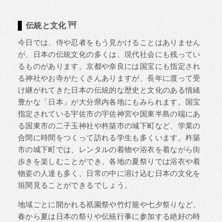
伝統と文化
今日では、侍や忍者をもう見かけることはありません
が、日本の伝統文化の多くは、現代社会にも残ってい
るものがあります。京都や奈良には国宝にも指定され
る神社やお寺がたくさんありますが、長年に渡って受
け継がれてきた日本の伝統的な歴史と文化のある情緒
豊かな「日本」が大分県内各地にもみられます。国宝
指定されている宇佐市の宇佐神宮や国東半島の端にあ
る国東市の二子玉神社や杵築市の城下町など、学業の
合間に時間をつくって訪れる学生も多くいます。杵築
市の城下町では、レンタルの着物や浴衣を着ながら街
歩きを楽しむことができ、各地の夏祭りでは浴衣や着
物姿の人達も多く、日常の中に溶け込む日本の文化を
垣間見ることができるでしょう。
地域ごとに開かれる祇園祭や竹灯籠や七夕祭りなど、
春から夏は日本の祭りや伝統行事に参加する絶好の時