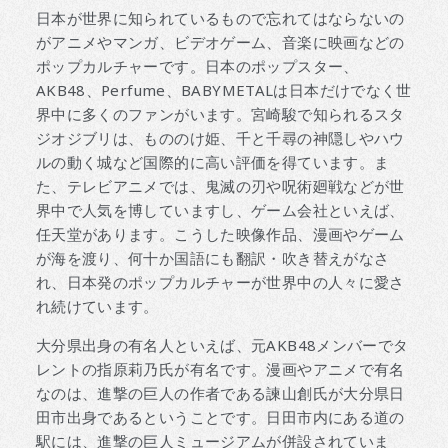
日本が世界に知られているもので忘れてはならないの
がアニメやマンガ、ビデオゲーム、音楽に映画などの
ポップカルチャーです。日本のポップスター、
AKB48、Perfume、BABYMETALは日本だけでなく世
界中に多くのファンがいます。宮崎駿で知られるスタ
ジオジブリは、もののけ姫、千と千尋の神隠しやハウ
ルの動く城など国際的に高い評価を得ています。ま
た、テレビアニメでは、鬼滅の刃や呪術廻戦などが世
界中で人気を博していますし、ゲーム会社といえば、
任天堂があります。こうした映像作品、漫画やゲーム
が海を渡り、何十か国語にも翻訳・吹き替えがなさ
れ、日本発のポップカルチャーが世界中の人々に愛さ
れ続けています。
大分県出身の有名人といえば、元AKB48メンバーでタ
レントの指原莉乃氏が有名です。漫画やアニメで有名
なのは、進撃の巨人の作者である諫山創氏が大分県日
田市出身であるということです。日田市内にある道の
駅には、進撃の巨人ミュージアムが併設されていま