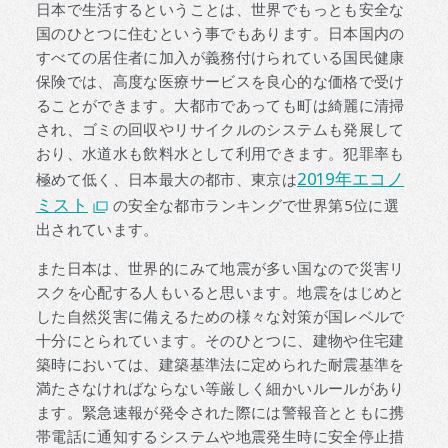
日本で生活するということは、世界でもっとも安全な
国のひとつに住むという事でもあります。日本国内の
すべての居住者に加入が義務付けられている国民健康
保険では、高度な医療サービスを良心的な価格で受け
ることができます。大都市であっても町は綺麗に清掃
され、ゴミの回収やリサイクルのシステムも発展して
おり、水道水も飲料水として利用できます。犯罪率も
2019年エコノ
極めて低く、日本最大の都市、東京は
ミスト
の安全な都市ランキングで世界第5位に選
出されています。
また日本は、世界的にみて地震が多い国なので災害リ
スクを心配する人もいると思います。地震をはじめと
した自然災害に備えるための様々な対策が国レベルで
十分にとられています。そのひとつに、建物や住宅建
築時においては、建築基準法に定められた耐震基準を
満たさなければならない等厳しく細かいルールがあり
ます。緊急速報が発令された際には警報音とともに携
帯電話に通知するシステムや地震発生時に安全停止措