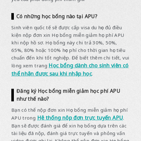
Có những học bổng nào tại APU?
Sinh viên quốc tế sẽ được cấp visa du học đủ điều
kiện nộp đơn xin Học bổng miễn giảm học phí APU
khi nộp hồ sơ. Học bổng này chi trả 30%, 50%,
65%, 80% hoặc 100% học phí cho thời gian học tiêu
chuẩn đến khi tốt nghiệp. Để biết thêm chi tiết, vui
Học bổng dành cho sinh viên có
lòng xem trang
thể nhận được sau khi nhập học
.
Đăng ký Học bổng miễn giảm học phí APU
như thế nào?
Bạn có thể nộp đơn xin Học bổng miễn giảm học phí
Hệ thống nộp đơn trực tuyến APU
APU trong
.
Bạn sẽ được đánh giá để xin học bổng dựa trên các
tài liệu đã nộp, đánh giá trực tuyến và phỏng vấn
video được ghi lại. Không thể nộp đơn xin Học bổng