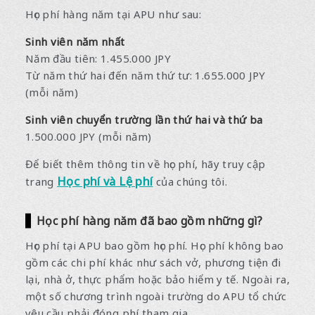
Học phí hàng năm tại APU như sau:
Sinh viên năm nhất
Năm đầu tiên: 1.455.000 JPY
Từ năm thứ hai đến năm thứ tư: 1.655.000 JPY
(mỗi năm)
Sinh viên chuyển trường lần thứ hai và thứ ba
1.500.000 JPY (mỗi năm)
Để biết thêm thông tin về học phí, hãy truy cập
Học phí và Lệ phí
trang
của chúng tôi.
Học phí hàng năm đã bao gồm những gì?
Học phí tại APU bao gồm học phí. Học phí không bao
gồm các chi phí khác như sách vở, phương tiện đi
lại, nhà ở, thực phẩm hoặc bảo hiểm y tế. Ngoài ra,
một số chương trình ngoài trường do APU tổ chức
yêu cầu phải đóng phí tham gia.