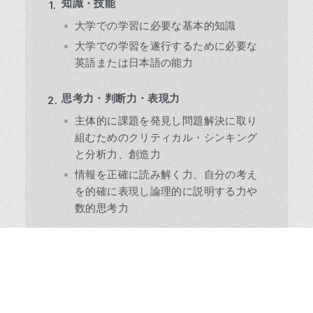
知識・技能
大学での学習に必要な基本的知識
大学での学習を遂行するために必要な
英語または日本語の能力
思考力・判断力・表現力
主体的に課題を発見し問題解決に取り
組むためのクリティカル・シンキング
と分析力、創造力
情報を正確に読み解く力、自分の考え
を的確に表現し論理的に説明する力や
数的思考力
主体性・多様性・協働性
目標に向かう行動力、やり抜く力
他者との相互理解に基づき他者を巻き
込みつつ、他者に貢献する態度