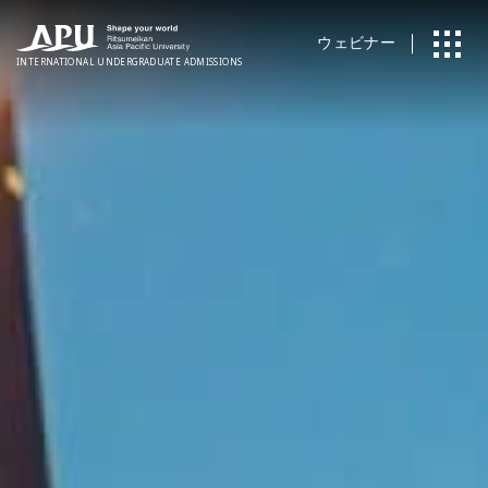
ウェビナー
INTERNATIONAL
UNDERGRADUATE ADMISSIONS