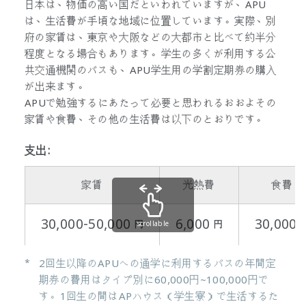
日本は、物価の高い国だといわれていますが、APU
は、生活費が手頃な地域に位置しています。実際、別
府の家賃は、東京や大阪などの大都市と比べて約半分
程度となる場合もあります。学生の多くが利用する公
共交通機関のバスも、APU学生用の学割定期券の購入
が出来ます。
APUで勉強するにあたって必要と思われるおおよその
家賃や食費、その他の生活費は以下のとおりです。
支出:
家賃
光熱費
食費
30,000-50,000
6,000
30,000
円
円
scrollable
2回生以降のAPUへの通学に利用するバスの年間定
*
期券の費用はタイプ別に60,000円~100,000円で
す。1回生の間はAPハウス（学生寮）で生活するた