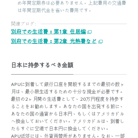
め年間定期券は必要ありません。上記費用の交通費
は年間定期代金を省いた費用です。
関連ブログ:
別府での生活費：第1章 住居編
別府での生活費：第2章 光熱費など
日本に持参するべき金額
APUに到着して銀行口座を開設するまでの最初の数ヶ
月は、最小限生活するための十分な現金が必要です。
最初の2ヶ月間の生活費として、20万円程度を持参す
ることをお勧めします。あなたの国を出発する前に、
あなたの国の通貨から日本円、もしくはアメリカドル
へ換金しておいてください。アメリカドルは、到着し
たらすぐに空港で日本円に換金してください。
APU近郊には、外貨両替所がありません。なお、一部