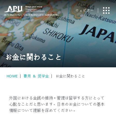
ウェビナー
INTERNATIONAL
UNDERGRADUATE ADMISSIONS
お金に関わること
HOME
費用 & 奨学金
お金に関わること
外国における金銭の維持・管理は留学する方にとって
心配なことだと思います。日本のお金についての基本
情報について理解を深めてください。