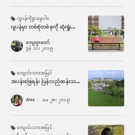
ဂျပန်ကိုရှာဖွေပါ။
ဂျပန်မှာ တစ်စုံတစ်ခုကို ဆုံးရှုံးသွားအောင် ဘယ်လိုလုပ်ရမလဲ
ကျေးဇူးတော်
​ ​
ဇွန် ၁၁၊ ၂၀၁၉
ကျောင်းသားအမြင်
အပန်းဖြေရန်၊ ပြန်လည်ဆန်းသစ်ရန်နှင့် သဘာဝကိုခံစားရန် ကျောင်းဝင်းရှိ ထိပ်တန်းနေရာများ
Alex
မေ ၂၈၊ ၂၀၁၉
​ ​
ကျောင်းသားအမြင်