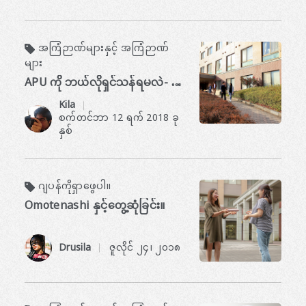
အကြံဉာဏ်များနှင့် အကြံဉာဏ်
များ
APU ကို ဘယ်လိုရှင်သန်ရမလဲ- ကျောင်းသားသစ်များအတွက် ထိပ်တန်း အကြံပြုချက်များ (The Blog Edition)
Kila
​ ​
စက်တင်ဘာ 12 ရက် 2018 ခု
နှစ်
ဂျပန်ကိုရှာဖွေပါ။
Omotenashi နှင့်တွေ့ဆုံခြင်း။
Drusila
ဇူလိုင် ၂၄၊ ၂၀၁၈
​ ​