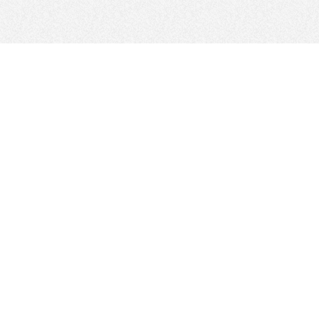
ကြှနျုပျတို့နောကျလိုကျပါ
ဆိုက်မြေပုံ
စစ်ထုတ်ခြင်း - အမျိုးအစားများ
ဆိုက်မူဝါဒ
ALL
စည်းမျဉ်းများနှင့် GDPR
​ ​