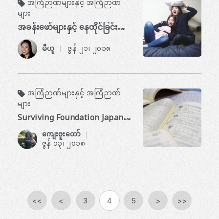
အကြံဉာဏ်များနှင့် အကြံဉာဏ်
များ
အခန်းဖော်များနှင့် နေထိုင်ခြင်းအတွက် ထိပ်တန်း အကြံပြုချက်များ
မီယူ
ဇွန် ၂၁၊ ၂၀၁၈
​ ​
အကြံဉာဏ်များနှင့် အကြံဉာဏ်
များ
Surviving Foundation Japanese မှ အကြံဥာဏ်ငါးခု
ကျေးဇူးတော်
​ ​
ဇွန် ၁၃၊ ၂၀၁၈
<<
<
3
4
5
>
>>