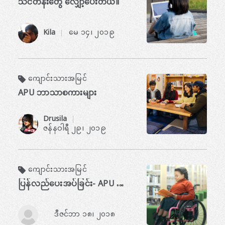
သင်တန်းတွေ လျှော့ပေးတယ်။
Kila
မေ ၁၄၊ ၂၀၁၉
​ ​
ကျောင်းသားအမြင်
APU ဘာသာစကားများ
Drusila
​ ​
ဇန်နဝါရီ ၂၉၊ ၂၀၁၉
ကျောင်းသားအမြင်
ပြန်လည်ပေးအပ်ခြင်း- APU ကျောင်းသားနှင့် NPO တည်ထောင်သူအဖြစ် ကျွန်ုပ်၏ဘဝ
ဒီဇင်ဘာ ၁၈၊ ၂၀၁၈