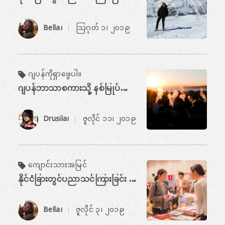
Bella၊
သြဂုတ် ၁၊ ၂၀၁၉
​ ​
ဂျပန်ကိုရှာဖွေပါ။
ဂျပန်ဘာသာစကားသို့ နစ်မြုပ်နေပါသည်။
Drusila၊
ဇူလိုင် ၁၁၊ ၂၀၁၉
​ ​
ကျောင်းသားအမြင်
နိုင်ငံခြားတွင်ပညာသင်ကြားခြင်း အပိုင်း ၁- ဂျပန်မှ ဆွစ်ဇာလန်အထိ
Bella၊
ဇူလိုင် ၃၊ ၂၀၁၉
​ ​