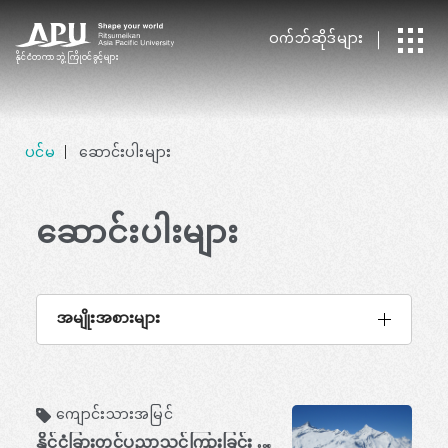
ဝက်ဘ်ဆိုဒ်များ
နိုင်ငံတကာ
​ ​
ဘွဲ့ကြိုဝင်ခွင့်များ
ပင်မ
ဆောင်းပါးများ
ဆောင်းပါးများ
အမျိုးအစားများ
ကျောင်းသားအမြင်
နိုင်ငံခြားတွင်ပညာသင်ကြားခြင်း (နိုင်ငံရပ်ခြားတွင်ရှိစဉ်) အပိုင်း ၂- ဆွစ်အဲလ်ပ်တောင်တန်းတွင် မိမိကိုယ်ကိုယ်သံသယကိုကျော်လွှားခြင်း