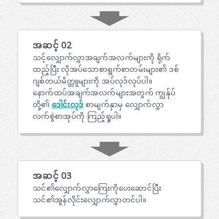
အဆင့် 02
သင့်လျှောက်လွှာအချက်အလက်များကို ရိုက်
ထည့်ပြီး လိုအပ်သောစာရွက်စာတမ်းများ၏ ဒစ်
ဂျစ်တယ်မိတ္တူများကို အပ်လုဒ်လုပ်ပါ။
နောက်ထပ်အချက်အလက်များအတွက် ကျွန်ုပ်
တို့၏
ဒေါင်းလုဒ်
စာမျက်နှာမှ လျှောက်လွှာ
လက်စွဲစာအုပ်ကို ကြည့်ရှုပါ။
အဆင့် 03
သင်၏လျှောက်လွှာကြေးကိုပေးဆောင်ပြီး
သင်၏အွန်လိုင်းလျှောက်လွှာတင်ပါ။