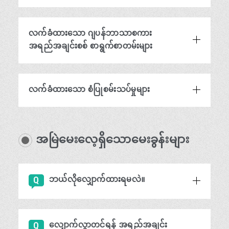
လက်ခံထားသော ဂျပန်ဘာသာစကား
အရည်အချင်းစစ် စာရွက်စာတမ်းများ
လက်ခံထားသော စံပြုစမ်းသပ်မှုများ
အမြဲမေးလေ့ရှိသောမေးခွန်းများ
ဘယ်လိုလျှောက်ထားရမလဲ။
လျှောက်လွှာတင်ရန် အရည်အချင်း