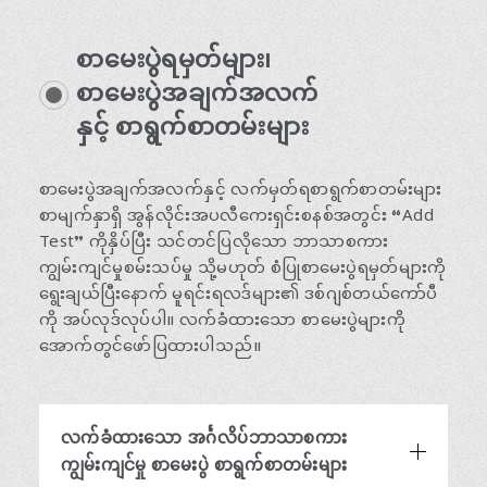
စာမေးပွဲရမှတ်များ၊
​ ​
စာမေးပွဲအချက်အလက်
​ ​
နှင့် စာရွက်စာတမ်းများ
စာမေးပွဲအချက်အလက်နှင့် လက်မှတ်ရစာရွက်စာတမ်းများ
စာမျက်နှာရှိ အွန်လိုင်းအပလီကေးရှင်းစနစ်အတွင်း “Add
Test” ကိုနှိပ်ပြီး သင်တင်ပြလိုသော ဘာသာစကား
ကျွမ်းကျင်မှုစမ်းသပ်မှု သို့မဟုတ် စံပြုစာမေးပွဲရမှတ်များကို
ရွေးချယ်ပြီးနောက် မူရင်းရလဒ်များ၏ ဒစ်ဂျစ်တယ်ကော်ပီ
ကို အပ်လုဒ်လုပ်ပါ။ လက်ခံထားသော စာမေးပွဲများကို
အောက်တွင်ဖော်ပြထားပါသည်။
လက်ခံထားသော အင်္ဂလိပ်ဘာသာစကား
ကျွမ်းကျင်မှု စာမေးပွဲ စာရွက်စာတမ်းများ