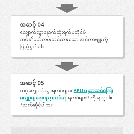
အဆင့် 04
လျှောက်လွှာနောက်ဆုံးရက်မတိုင်မီ
သင်၏မှတ်တမ်းတင်ထားသော အင်တာဗျူးကို
ဖြည့်စွက်ပါ။
အဆင့် 05
သင့်လျှောက်လွှာရလဒ်များ၊
APU ပညာသင်ကြေး
လျှော့ချရေးပညာသင်ဆု
ရလဒ်များ* ကို ရယူပါ။
*သက်ဆိုင်ပါက။