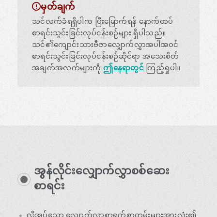
မှတ်ချက်
သင်လက်ခံရရှိပါက ပြီးမြောက်ရန် နောက်ထပ်
စာရင်းသွင်းခြင်းလုပ်ငန်းစဉ်များ ရှိပါသည်။
သင်၏ကျောင်းသားဗီဇာလျှောက်လွှာအပါအဝင်
စာရင်းသွင်းခြင်းလုပ်ငန်းစဉ်ဆိုင်ရာ အသေးစိတ်
အချက်အလက်များကို
ဤနေရာတွင်
ကြည့်ရှုပါ။
အွန်လိုင်းလျှောက်လွှာစစ်ဆေး
စာရင်း
လိုအပ်သော လျှောက်လွှာစာရွက်စာတမ်းများအားလုံး၏