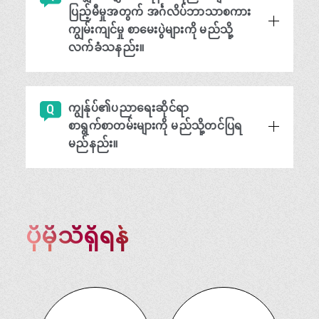
ပြည့်မီမှုအတွက် အင်္ဂလိပ်ဘာသာစကား
ကျွမ်းကျင်မှု စာမေးပွဲများကို မည်သို့
လက်ခံသနည်း။
ကျွန်ုပ်၏ပညာရေးဆိုင်ရာ
စာရွက်စာတမ်းများကို မည်သို့တင်ပြရ
မည်နည်း။
ပိုမိုသိရှိရန်