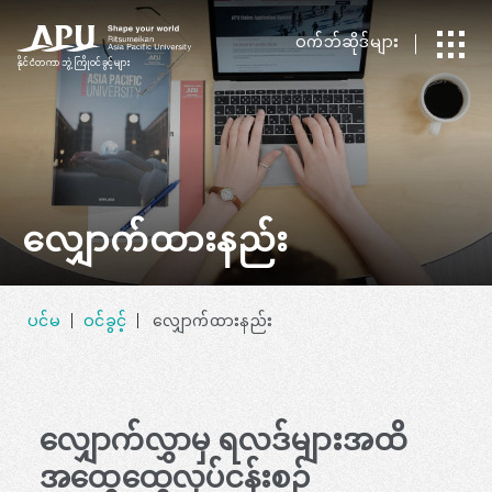
ဝက်ဘ်ဆိုဒ်များ
နိုင်ငံတကာ
​ ​
ဘွဲ့ကြိုဝင်ခွင့်များ
လျှောက်ထားနည်း
ပင်မ
ဝင်ခွင့်
လျှောက်ထားနည်း
လျှောက်လွှာမှ ရလဒ်များအထိ
အထွေထွေလုပ်ငန်းစဉ်