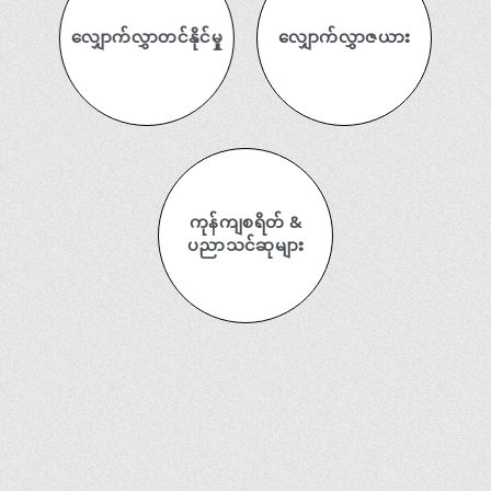
လျှောက်လွှာတင်နိုင်မှု
လျှောက်လွှာဇယား
ကုန်ကျစရိတ် &
ပညာသင်ဆုများ