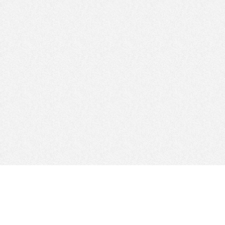
ကြှနျုပျတို့နောကျလိုကျပါ