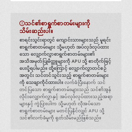
သင်၏စာရွက်စာတမ်းများကို
သိမ်းဆည်းပါ။
စာရင်းသွင်းရာတွင် ကျောင်းသားများသည် မူရင်း
စာရွက်စာတမ်းများ သို့မဟုတ် အပ်လုဒ်လုပ်ထား
သော လျှောက်လွှာစာရွက်စာတမ်းများ၏
အသိအမှတ်ပြုမိတ္တူများကို APU သို့ စာတိုက်ဖြင့်
ပေးပို့ရပါမည်။ ထို့ကြောင့် လျှောက်လွှာတင်စဉ်
အတွင်း သင်တင်သွင်းသည့် စာရွက်စာတမ်းများ
ကို သေချာကိုင်ထားပါ။
လက်ခံပြီးနောက် သင်
တင်ပြသော စာရွက်စာတမ်းများသည် သင်၏အွန်
လိုင်းလျှောက်လွှာနှင့် အပ်လုဒ်လုပ်ထားသည့်အရာ
များနှင့် ကွဲပြားပါက သို့မဟုတ် လိုအပ်သော
စာရွက်စာတမ်းများ မတင်ပြနိုင်လျှင် APU သို့
သင်၏လက်ခံမှုကို ရုတ်သိမ်းမည်ဖြစ်သည်။