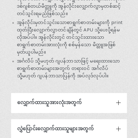
ဒစ်ဂျစ်တယ်မိတ္တူကို အွန်လိုင်းလျှောက်လွှာမှတစ်ဆင့်
တင်သွင်းရမည်ဖြစ်သည်။
အွန်လိုင်းမှတင်သွင်းသောစာရွက်စာတမ်းများကို print
ထုတ်ပြီးလျှောက်လွှာတင်ချိန်တွင် APU သို့ပေးပို့ရန်မ
လိုအပ်ပါ။ အွန်လိုင်းတွင် တင်သွင်းထားသော
စာရွက်စာတမ်းအားလုံးကို စစ်မှန်သော မိတ္တူအဖြစ်
မှတ်ယူပါမည်။
အင်္ဂလိပ် သို့မဟုတ် ဂျပန်ဘာသာဖြင့် မရေးထားသော
စာရွက်စာတမ်းများအတွက် တရားဝင် အင်္ဂလိပ်
သို့မဟုတ် ဂျပန်ဘာသာပြန်ကို အပ်လုဒ်လုပ်ပါ။
လျှောက်ထားသူအားလုံးအတွက်
လွှဲပြောင်းလျှောက်ထားသူများအတွက်