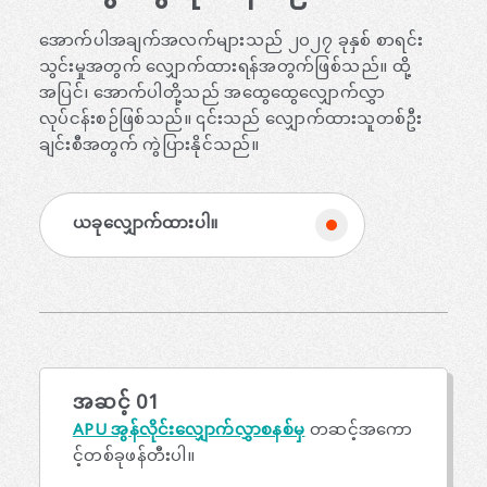
အောက်ပါအချက်အလက်များသည် ၂၀၂၇ ခုနှစ် စာရင်း
သွင်းမှုအတွက် လျှောက်ထားရန်အတွက်ဖြစ်သည်။ ထို့
အပြင်၊ အောက်ပါတို့သည် အထွေထွေလျှောက်လွှာ
လုပ်ငန်းစဉ်ဖြစ်သည်။ ၎င်းသည် လျှောက်ထားသူတစ်ဦး
ချင်းစီအတွက် ကွဲပြားနိုင်သည်။
ယခုလျှောက်ထားပါ။
အဆင့် 01
APU အွန်လိုင်းလျှောက်လွှာစနစ်မှ
တဆင့်အကော
င့်တစ်ခုဖန်တီးပါ။