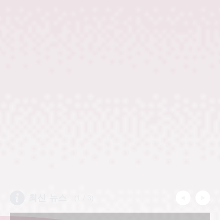
​ ​
최신 뉴스
(
1
/
3
)