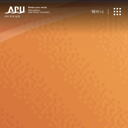
웨비나
국제
​ ​
학부 입학