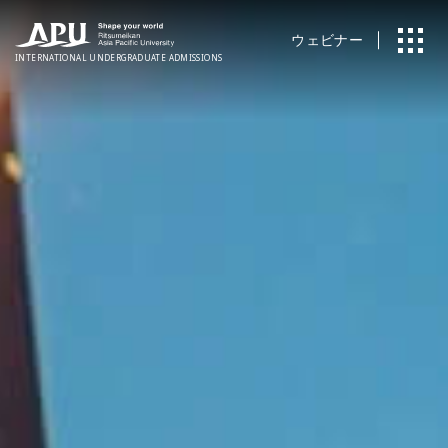
ウェビナー
INTERNATIONAL
UNDERGRADUATE ADMISSIONS