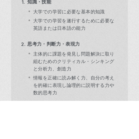
知識・技能
大学での学習に必要な基本的知識
大学での学習を遂行するために必要な
英語または日本語の能力
思考力・判断力・表現力
主体的に課題を発見し問題解決に取り
組むためのクリティカル・シンキング
と分析力、創造力
情報を正確に読み解く力、自分の考え
を的確に表現し論理的に説明する力や
数的思考力
主体性・多様性・協働性
目標に向かう行動力、やり抜く力
他者との相互理解に基づき他者を巻き
込みつつ、他者に貢献する態度