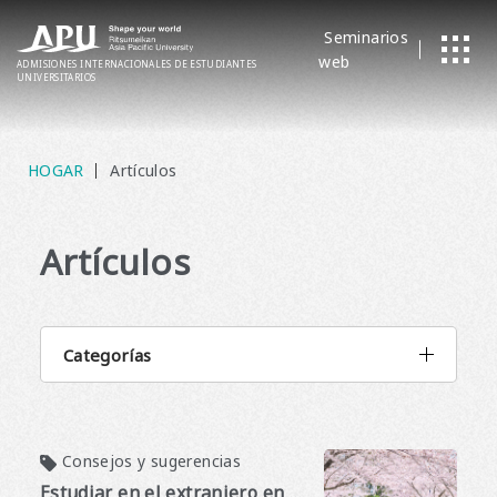
Seminarios
web
ADMISIONES
​ ​
INTERNACIONALES
DE ESTUDIANTES
UNIVERSITARIOS
HOGAR
Artículos
Artículos
Categorías
Consejos y sugerencias
Estudiar en el extranjero en Japón: tu guía completa para estudiar en Japón