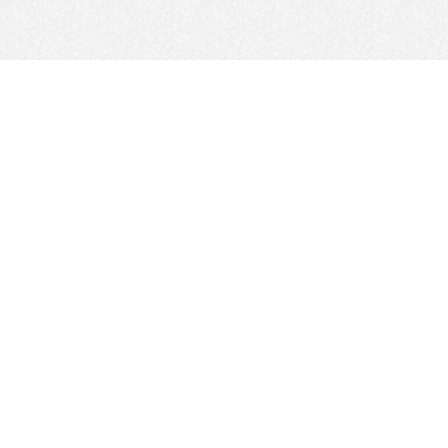
SÍGANOS
Mapa del sitio
Filtro - Categorías
Política del sitio
ALL
Regulaciones y RGPD
​ ​