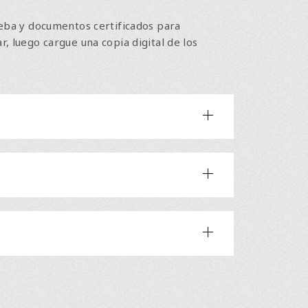
ueba y documentos certificados para
, luego cargue una copia digital de los