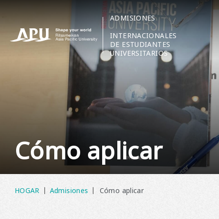
ADMISIONES
​ ​
INTERNACIONALES
DE ESTUDIANTES
UNIVERSITARIOS
Cómo aplicar
HOGAR
Admisiones
Cómo aplicar