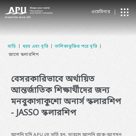
ওয়েবিনার
আন্তর্জাতিক
​ ​
স্নাতক ভর্তি
বাড়ি
খরচ এবং বৃত্তি
তালিকাভুক্তির পরে বৃত্তি
জাসো স্কলারশিপ
বেসরকারিভাবে অর্থায়িত
আন্তর্জাতিক শিক্ষার্থীদের জন্য
মনবুকাগাকুশো অনার্স স্কলারশিপ
- JASSO স্কলারশিপ
আপনি যদি APU তে ভর্তি হন, তাহলে আপনি প্রাক-আগমন