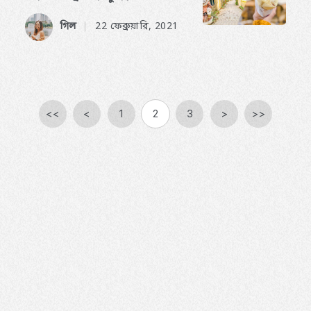
গিল
22 ফেব্রুয়ারি, 2021
​ ​
<<
<
1
2
3
>
>>