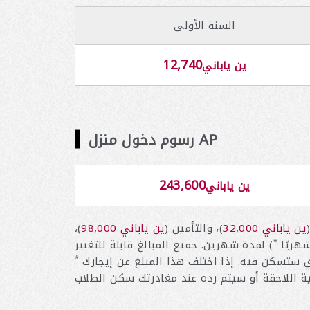
السنة الأولى
12,740
ين ياباني
رسوم دخول منزل AP
243,600
ين ياباني
32,000 ين ياباني
)، والتأمين (
98,000 ين ياباني
)،
هريًا
*
يبلغ مبلغ الإيجار قبل التسجيل مبلغًا ثابتًا قدره 56,800 ين ياباني شهريًا، بغض النظر عن مبنى سكن الطلاب الذي ستسكن فيه. إذا اختلف هذا المبلغ عن إيجارك
*