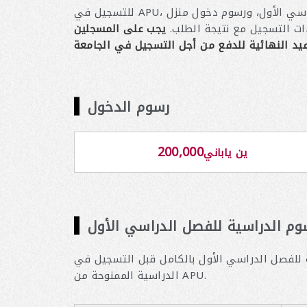
للتسجيل في APU، من الضروري دفع رسوم القبول، ورسوم التعليم للفصل الدراسي الأول، ورسوم دخول منزل AP، والتأمين الشامل للمستأجر. يرجى التأكد من أن
ءات التسجيل مع نتيجة الطلب.
يجب على المسجلين
عيد النهائية للدفع من أجل التسجيل في الجامعة
رسوم الدخول
200,000
ين ياباني
وم الدراسية للفصل الدراسي الأول
مل قبل التسجيل في APU. تختلف الرسوم الدراسية لكل طالب وفقًا لنسبة منحة تخفيض الرسوم
الدراسية الممنوحة من APU.