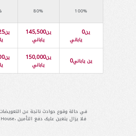
%
80%
100%
25
145,500
0
ين
ين
ين
ياباني
ياباني
يا
00
150,000
ين
ين
0
ين ياباني
ياباني
يا
في حالة وقوع حوادث ناتجة عن التعويضات، 