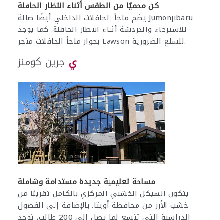
كن محميًا من الطقس أثناء انتظار الحافلة
يضم ملجأ الحافلات الداخلي أيضًا صالة Jumonjibaru
للاسترخاء والدردشة أثناء انتظار الحافلة. كما يوجد
بجوار ملجأ الحافلات متجر Lawson للسلع الضرورية.
ي
جرين كومنز
مساحة تعليمية جديدة مستدامة وشاملة
يتكون الهيكل الخشبي المركزي بالكامل تقريبًا من
خشب الأرز من محافظة أويتا. بالإضافة إلى الفصول
الدراسية التي تتسع لما يصل إلى 200 طالب، توجد