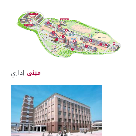
مبنى
إداري